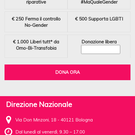
riparative
#MaQualeGender
€ 250
Ferma il controllo
€ 500
Supporta LGBTI
No-Gender
€ 1.000
Liberi tutt* da
Donazione libera
Omo-Bi-Transfobia
DONA ORA
Direzione Nazionale
Via Don Minzoni, 18 - 40121 Bologna
Dal lunedì al venerdì, 9.30 – 17.00