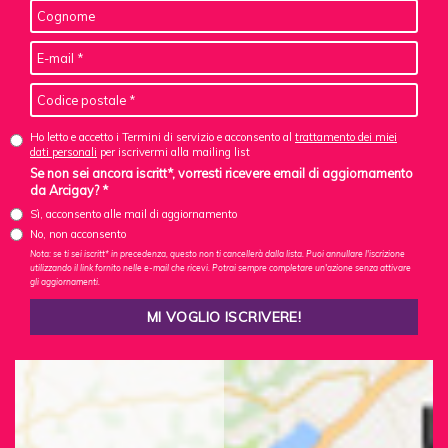
Ho letto e accetto i Termini di servizio e acconsento al
trattamento dei miei
dati personali
per iscrivermi alla mailing list
Se non sei ancora iscritt*, vorresti ricevere email di aggiornamento
da Arcigay? *
Sì, acconsento alle mail di aggiornamento
No, non acconsento
Nota: se ti sei iscritt* in precedenza, questo non ti cancellerà dalla lista. Puoi annullare l'iscrizione
utilizzando il link fornito nelle e-mail che ricevi. Potrai sempre completare un'azione senza attivare
gli aggiornamenti.