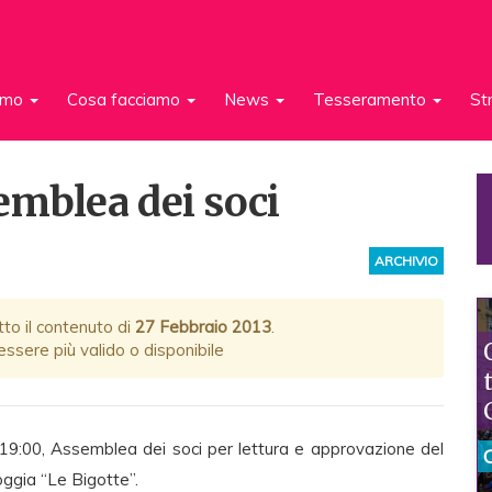
iamo
Cosa facciamo
News
Tesseramento
St
emblea dei soci
ARCHIVIO
tto il contenuto di
27 Febbraio 2013
.
ssere più valido o disponibile
 19:00, Assemblea dei soci per lettura e approvazione del
ggia “Le Bigotte”.