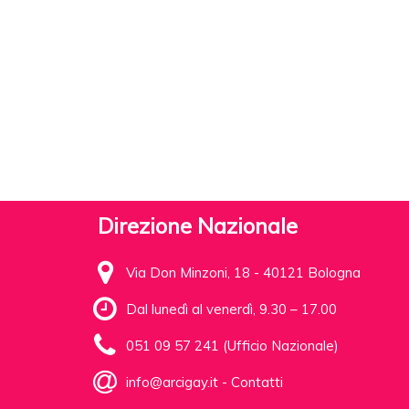
Direzione Nazionale
Via Don Minzoni, 18 - 40121 Bologna
Dal lunedì al venerdì, 9.30 – 17.00
051 09 57 241 (Ufficio Nazionale)
info@arcigay.it
-
Contatti