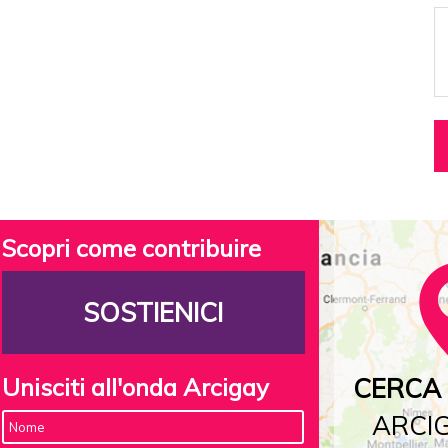
Scopri come contribuire
SOSTIENICI
Unisciti all'onda Arcigay
CERCA 
ARCIG