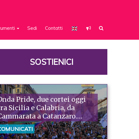
rumenti
Sedi
Contatti
SOSTIENICI
Onda Pride, due cortei oggi
tra Sicilia e Calabria, da
Cammarata a Catanzaro.
Piazzoni: «Raccontano la
COMUNICATI
nostra ostinazione»