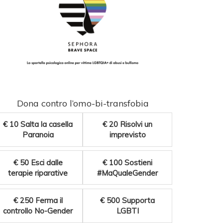
Dona contro l’omo-bi-transfobia
€ 10
Salta la casella
€ 20
Risolvi un
Paranoia
imprevisto
€ 50
Esci dalle
€ 100
Sostieni
terapie riparative
#MaQualeGender
€ 250
Ferma il
€ 500
Supporta
controllo No-Gender
LGBTI