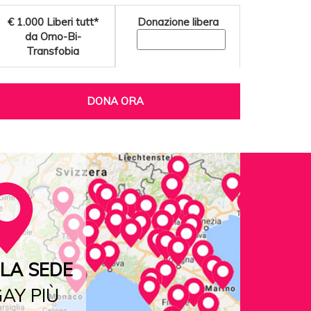
€ 1.000
Liberi tutt*
Donazione libera
da Omo-Bi-
Transfobia
DONA ORA
LA SEDE
AY PIÙ