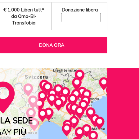
€ 1.000
Liberi tutt*
Donazione libera
da Omo-Bi-
Transfobia
DONA ORA
LA SEDE
AY PIÙ