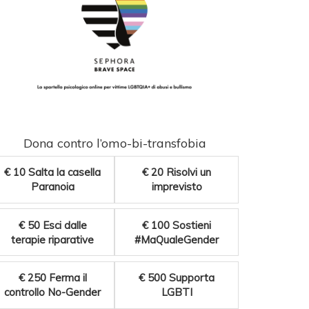
Dona contro l’omo-bi-transfobia
€ 10
Salta la casella
€ 20
Risolvi un
Paranoia
imprevisto
€ 50
Esci dalle
€ 100
Sostieni
terapie riparative
#MaQualeGender
€ 250
Ferma il
€ 500
Supporta
controllo No-Gender
LGBTI