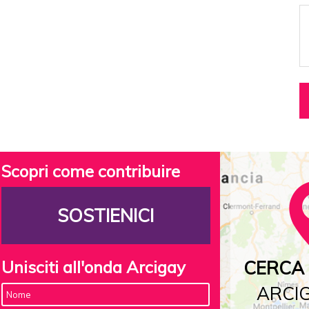
Scopri come contribuire
SOSTIENICI
Unisciti all'onda Arcigay
CERCA 
ARCIG