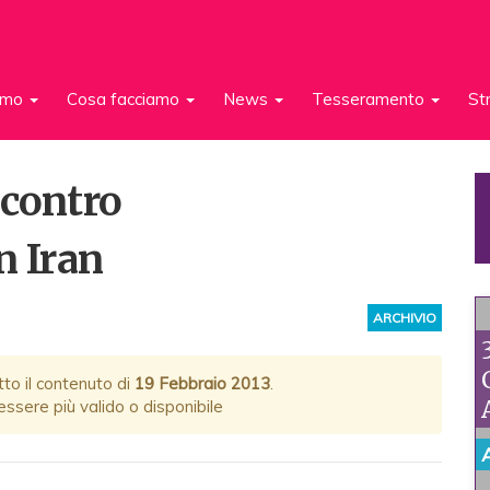
iamo
Cosa facciamo
News
Tesseramento
St
ncontro
n Iran
ARCHIVIO
tto il contenuto di
19 Febbraio 2013
.
ssere più valido o disponibile