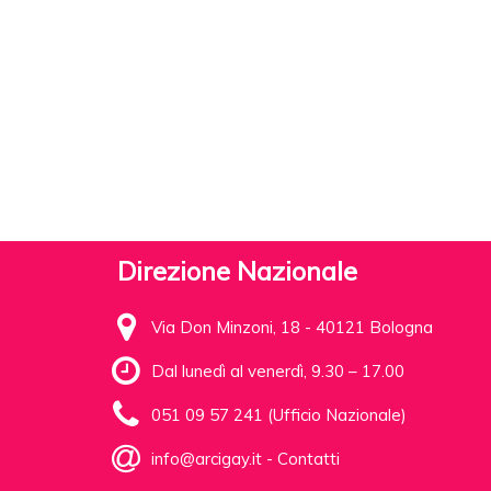
Direzione Nazionale
Via Don Minzoni, 18 - 40121 Bologna
Dal lunedì al venerdì, 9.30 – 17.00
051 09 57 241 (Ufficio Nazionale)
info@arcigay.it
-
Contatti