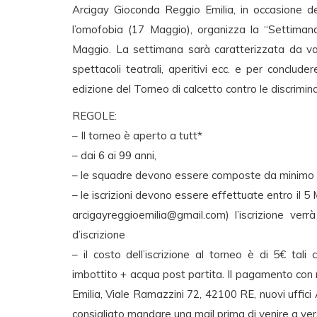
Arcigay Gioconda Reggio Emilia, in occasione de
l’omofobia (17 Maggio), organizza la “Settiman
Maggio. La settimana sarà caratterizzata da vari 
spettacoli teatrali, aperitivi ecc. e per conclud
edizione del Torneo di calcetto contro le discriminaz
REGOLE:
– Il torneo è aperto a tutt*
– dai 6 ai 99 anni,
– le squadre devono essere composte da minimo
– le iscrizioni devono essere effettuate entro il 
arcigayreggioemilia@gmail.com
) l’iscrizione ve
d’iscrizione
– il costo dell’iscrizione al torneo è di 5€ tali
imbottito + acqua post partita. Il pagamento con r
Emilia, Viale Ramazzini 72, 42100 RE, nuovi uffici 
consigliato mandare una mail prima di venire a ve