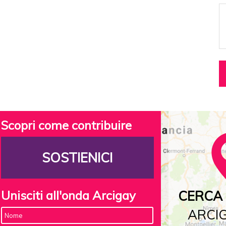
Scopri come contribuire
SOSTIENICI
Unisciti all'onda Arcigay
CERCA 
ARCIG