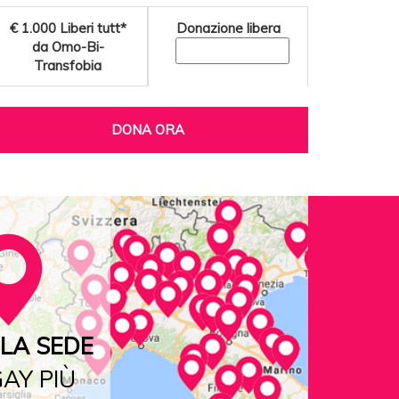
€ 1.000
Liberi tutt*
Donazione libera
da Omo-Bi-
Transfobia
DONA ORA
LA SEDE
AY PIÙ