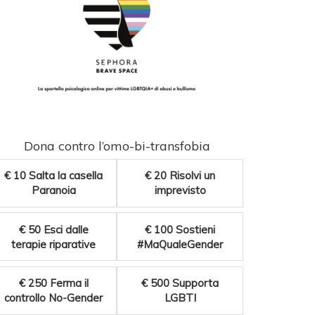
Dona contro l’omo-bi-transfobia
€ 10
Salta la casella
€ 20
Risolvi un
Paranoia
imprevisto
€ 50
Esci dalle
€ 100
Sostieni
terapie riparative
#MaQualeGender
€ 250
Ferma il
€ 500
Supporta
controllo No-Gender
LGBTI