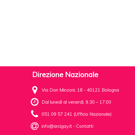
Direzione Nazionale
Via Don Minzoni, 18 - 40121 Bologna
Dal lunedì al venerdì, 9.30 – 17.00
051 09 57 241 (Ufficio Nazionale)
info@arcigay.it
-
Contatti