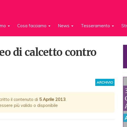
iamo
Cosa facciamo
News
Tesseramento
St
o di calcetto contro
ARCHIVIO
ritto il contenuto di
5 Aprile 2013
.
ssere più valido o disponibile