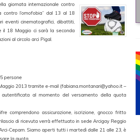
lla giornata internazionale contro
a contro l’omofobia” dal 13 al 18
eventi cinematografici, dibattiti,
ere il 18 Maggio ci sarà la seconda
ioni al circolo arci Pigal.
 5 persone
5 Maggio 2013 tramite e-mail (
fabiana.montanari@yahoo.it
–
rrà autentificata al momento del versamento della quota
 cifre comprendono assicurazione, iscrizione, gnocco fritto
ilascio di ricevuta verrà effettuato in sede Arcigay Reggio
Arci-Cepam. Siamo aperti tutti i martedì dalle 21 alle 23, è
rsare la quota