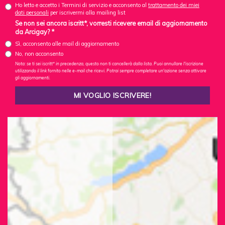
Ho letto e accetto i Termini di servizio e acconsento al
trattamento dei miei
dati personali
per iscrivermi alla mailing list
Se non sei ancora iscritt*, vorresti ricevere email di aggiornamento
da Arcigay? *
Sì, acconsento alle mail di aggiornamento
No, non acconsento
Nota: se ti sei iscritt* in precedenza, questo non ti cancellerà dalla lista. Puoi annullare l'iscrizione
utilizzando il link fornito nelle e-mail che ricevi. Potrai sempre completare un'azione senza attivare
gli aggiornamenti.