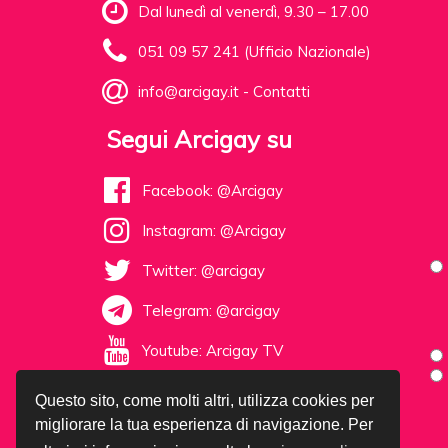
Dal lunedì al venerdì, 9.30 – 17.00
051 09 57 241 (Ufficio Nazionale)
info@arcigay.it
-
Contatti
Segui Arcigay su
Facebook: @Arcigay
Instagram: @Arcigay
Twitter: @arcigay
Telegram: @arcigay
Youtube: Arcigay TV
Questo sito, come molti altri, utilizza cookies per
migliorare la tua esperienza di navigazione. Per