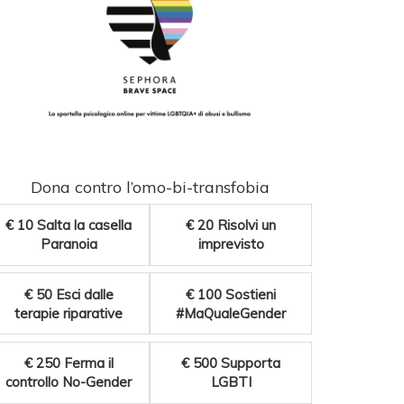
Dona contro l’omo-bi-transfobia
€ 10
Salta la casella
€ 20
Risolvi un
Paranoia
imprevisto
€ 50
Esci dalle
€ 100
Sostieni
terapie riparative
#MaQualeGender
€ 250
Ferma il
€ 500
Supporta
controllo No-Gender
LGBTI