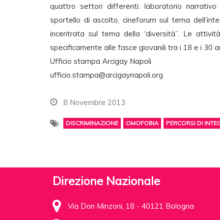
quattro settori differenti: laboratorio narrativ
sportello di ascolto, cineforum sul tema dell’inte
incentrata sul tema della “diversità”. Le attiv
specificamente alle fasce giovanili tra i 18 e i 30 a
Ufficio stampa Arcigay Napoli
ufficio.stampa@arcigaynapoli.org
8 Novembre 2013
DISCRIMINAZIONE
OMOFOBIA
PERCORSI DI INT
Direzione Nazionale
Via Don Minzoni, 18 - 40121 Bologna