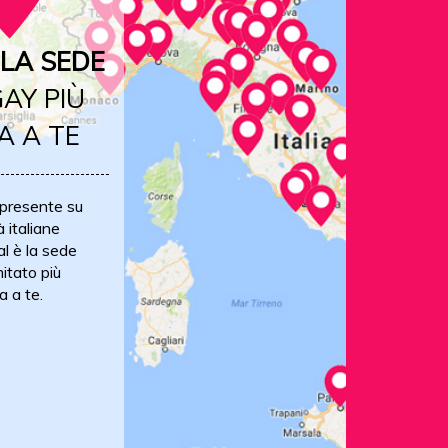
LA SEDE
AY PIÙ
A A TE
 presente su
à italiane
al è la sede
itato più
a a te.