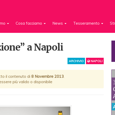
iamo
Cosa facciamo
News
Tesseramento
St
zione” a Napoli
ARCHIVIO
NAPOLI
tto il contenuto di
8 Novembre 2013
.
ssere più valido o disponibile