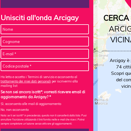
Unisciti all'onda Arcigay
CERCA 
ARCIG
VICIN
Arcigay è
74 citt
Scopri qu
Ho letto e accetto i Termini di servizio e acconsento al
del com
trattamento dei miei dati personali
per iscrivermi alla
vicin
mailing list
Se non sei ancora iscritt*, vorresti ricevere email di
aggiornamento da Arcigay? *
Sì, acconsento alle mail di aggiornamento
No, non acconsento
Nota: se ti sei iscritt* in precedenza, questo non ti cancellerà dalla lista. Puoi
annullare l'iscrizione utilizzando il link fornito nelle e-mail che ricevi. Potrai
sempre completare un'azione senza attivare gli aggiornamenti.