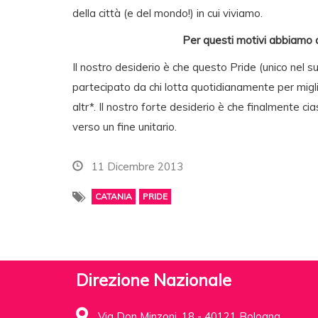
della città (e del mondo!) in cui viviamo.
Per questi motivi abbiamo de
Il nostro desiderio è che questo Pride (unico nel su
partecipato da chi lotta quotidianamente per miglior
altr*. Il nostro forte desiderio è che finalmente c
verso un fine unitario.
11 Dicembre 2013
CATANIA
PRIDE
Direzione Nazionale
Via Don Minzoni, 18 - 40121 Bologna