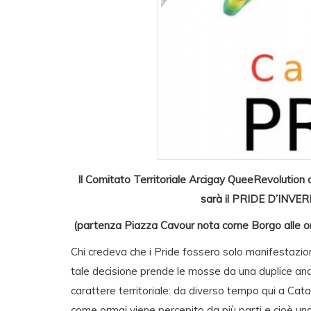
Il Comitato Territoriale Arcigay QueeRevolution d
sarà il PRIDE D’INVERNO
(partenza Piazza Cavour nota come Borgo alle or
Chi credeva che i Pride fossero solo manifestazioni
tale decisione prende le mosse da una duplice analisi
carattere territoriale: da diverso tempo qui a Cat
come ormai viene percepito da più parti e cioè u