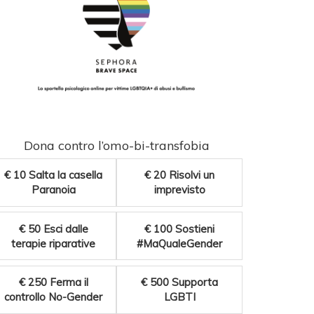
Dona contro l’omo-bi-transfobia
€ 10
Salta la casella
€ 20
Risolvi un
Paranoia
imprevisto
€ 50
Esci dalle
€ 100
Sostieni
terapie riparative
#MaQualeGender
€ 250
Ferma il
€ 500
Supporta
controllo No-Gender
LGBTI