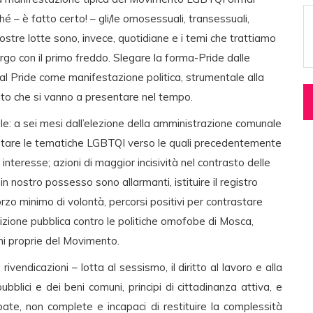
ché – è fatto certo! – gli/le omosessuali, transessuali,
nostre lotte sono, invece, quotidiane e i temi che trattiamo
targo con il primo freddo. Slegare la forma-Pride dalle
 al Pride come manifestazione politica, strumentale alla
to che si vanno a presentare nel tempo.
iale: a sei mesi dall’elezione della amministrazione comunale
ontare le tematiche LGBTQI verso le quali precedentemente
eresse; azioni di maggior incisività nel contrasto delle
 in nostro possesso sono allarmanti, istituire il registro
forzo minimo di volontà, percorsi positivi per contrastare
sizione pubblica contro le politiche omofobe di Mosca,
oni proprie del Movimento.
rivendicazioni – lotta al sessismo, il diritto al lavoro e alla
i pubblici e dei beni comuni, principi di cittadinanza attiva, e
pate, non complete e incapaci di restituire la complessità