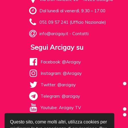
Dal lunedì al venerdì, 9.30 – 17.00
051 09 57 241 (Ufficio Nazionale)
info@arcigay.it
-
Contatti
Segui Arcigay su
Facebook: @Arcigay
Instagram: @Arcigay
Twitter: @arcigay
Telegram: @arcigay
Youtube: Arcigay TV
Questo sito, come molti altri, utilizza cookies per