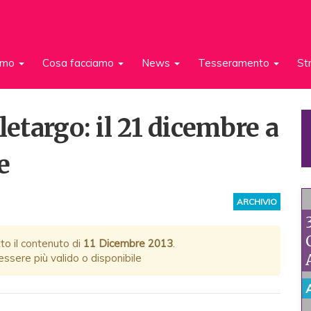
iamo
Cosa facciamo
News
Tesseramento
St
letargo: il 21 dicembre a
e
ARCHIVIO
to il contenuto di
11 Dicembre 2013
.
ssere più valido o disponibile