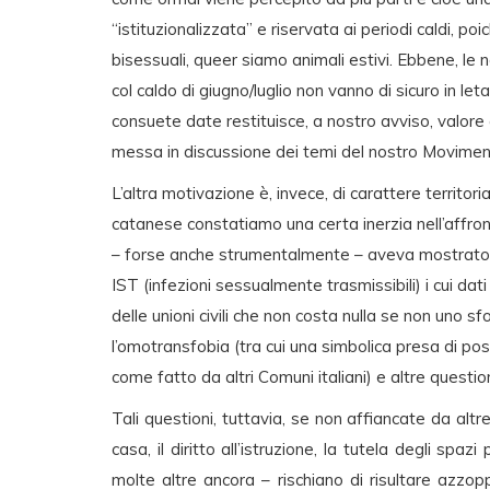
“istituzionalizzata” e riservata ai periodi caldi, poi
bisessuali, queer siamo animali estivi. Ebbene, le 
col caldo di giugno/luglio non vanno di sicuro in le
consuete date restituisce, a nostro avviso, valore
messa in discussione dei temi del nostro Movimen
L’altra motivazione è, invece, di carattere territor
catanese constatiamo una certa inerzia nell’affr
– forse anche strumentalmente – aveva mostrato int
IST (infezioni sessualmente trasmissibili) i cui dati
delle unioni civili che non costa nulla se non uno s
l’omotransfobia (tra cui una simbolica presa di po
come fatto da altri Comuni italiani) e altre questi
Tali questioni, tuttavia, se non affiancate da altre 
casa, il diritto all’istruzione, la tutela degli spaz
molte altre ancora – rischiano di risultare azzop