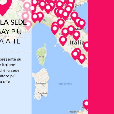
LA SEDE
AY PIÙ
A A TE
 presente su
à italiane
al è la sede
itato più
a a te.