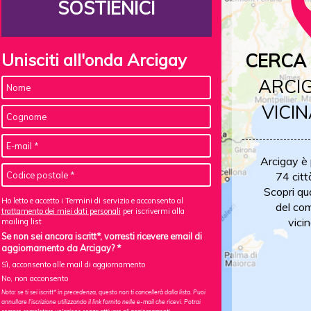
SOSTIENICI
Unisciti all'onda Arcigay
CERCA 
ARCIG
VICIN
Arcigay è
74 citt
Scopri qu
Ho letto e accetto i Termini di servizio e acconsento al
del com
trattamento dei miei dati personali
per iscrivermi alla
vicin
mailing list
Se non sei ancora iscritt*, vorresti ricevere email di
aggiornamento da Arcigay? *
Sì, acconsento alle mail di aggiornamento
No, non acconsento
Nota: se ti sei iscritt* in precedenza, questo non ti cancellerà dalla lista. Puoi
annullare l'iscrizione utilizzando il link fornito nelle e-mail che ricevi. Potrai