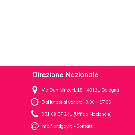
Direzione Nazionale
Via Don Minzoni, 18 - 40121 Bologna
Dal lunedì al venerdì, 9.30 – 17.00
051 09 57 241 (Ufficio Nazionale)
info@arcigay.it
-
Contatti