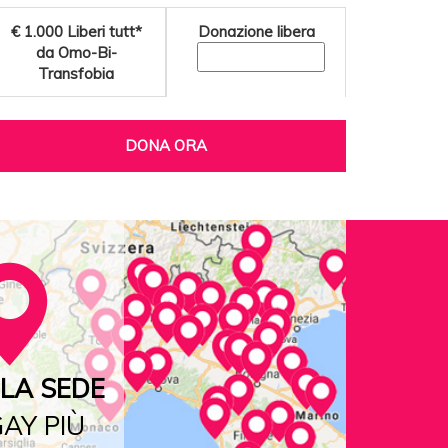
€ 1.000
Liberi tutt*
Donazione libera
da Omo-Bi-
Transfobia
DONA ORA
LA SEDE
AY PIÙ