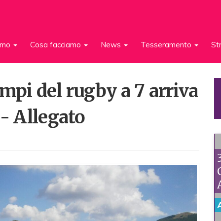
iamo
Cosa facciamo
News
Tesseramento
St
mpi del rugby a 7 arriva
 - Allegato