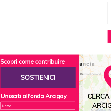
Scopri come contribuire
SOSTIENICI
Unisciti all'onda Arcigay
CERCA 
ARCIG