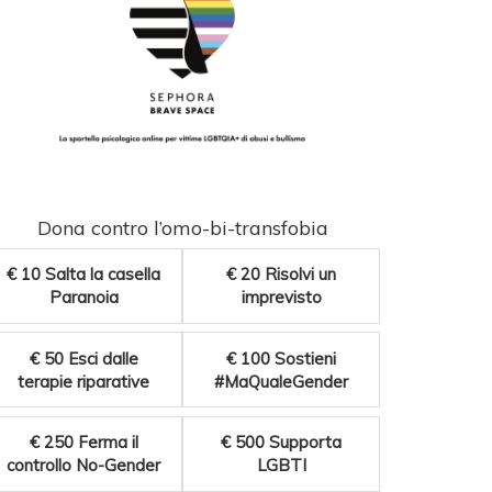
Dona contro l’omo-bi-transfobia
€ 10
Salta la casella
€ 20
Risolvi un
Paranoia
imprevisto
€ 50
Esci dalle
€ 100
Sostieni
terapie riparative
#MaQualeGender
€ 250
Ferma il
€ 500
Supporta
controllo No-Gender
LGBTI