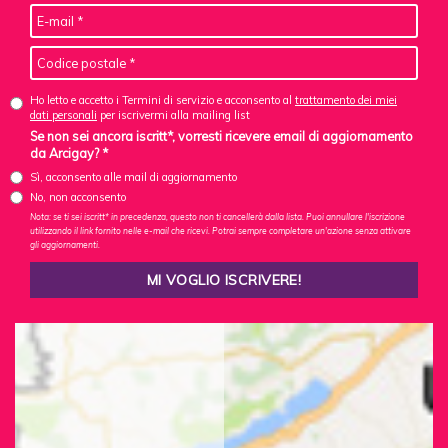
Ho letto e accetto i Termini di servizio e acconsento al
trattamento dei miei
dati personali
per iscrivermi alla mailing list
Se non sei ancora iscritt*, vorresti ricevere email di aggiornamento
da Arcigay? *
Sì, acconsento alle mail di aggiornamento
No, non acconsento
Nota: se ti sei iscritt* in precedenza, questo non ti cancellerà dalla lista. Puoi annullare l'iscrizione
utilizzando il link fornito nelle e-mail che ricevi. Potrai sempre completare un'azione senza attivare
gli aggiornamenti.