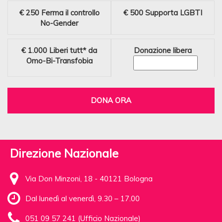
€ 250
Ferma il controllo
€ 500
Supporta LGBTI
No-Gender
€ 1.000
Liberi tutt* da
Donazione libera
Omo-Bi-Transfobia
DONA ORA
Direzione Nazionale
Via Don Minzoni, 18 - 40121 Bologna
Dal lunedì al venerdì, 9.30 – 17.00
051 09 57 241 (Ufficio Nazionale)