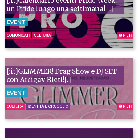
[:it]Calendario eventi Pride Week:
un Pride lungo una settimana! [:]
EVENTI
COMUNICATI
CULTURA
RIETI
[:it]GLIMMER! Drag Show e DJ SET
con Arcigay Rieti![:]
EVENTI
CULTURA
IDENTITÀ E ORGOGLIO
RIETI