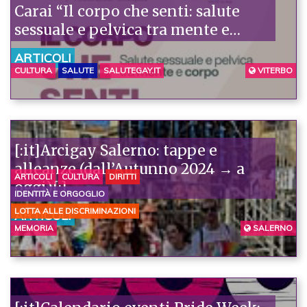
Carai “Il corpo che senti: salute
sessuale e pelvica tra mente e
corpo”
ARTICOLI
CULTURA
SALUTE
SALUTEGAY.IT
VITERBO
[:it]Arcigay Salerno: tappe e
alleanze (dall’Autunno 2024 → a
ARTICOLI
CULTURA
DIRITTI
oggi)[:]
IDENTITÀ E ORGOGLIO
LOTTA ALLE DISCRIMINAZIONI
ARTICOLI
MEMORIA
SALERNO