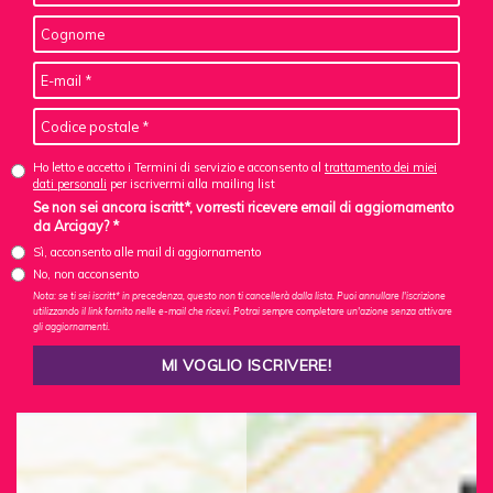
Ho letto e accetto i Termini di servizio e acconsento al
trattamento dei miei
dati personali
per iscrivermi alla mailing list
Se non sei ancora iscritt*, vorresti ricevere email di aggiornamento
da Arcigay? *
Sì, acconsento alle mail di aggiornamento
No, non acconsento
Nota: se ti sei iscritt* in precedenza, questo non ti cancellerà dalla lista. Puoi annullare l'iscrizione
utilizzando il link fornito nelle e-mail che ricevi. Potrai sempre completare un'azione senza attivare
gli aggiornamenti.