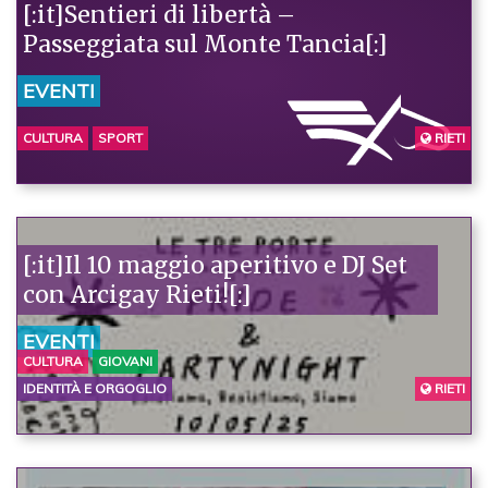
[:it]Sentieri di libertà –
Passeggiata sul Monte Tancia[:]
EVENTI
CULTURA
SPORT
RIETI
[:it]Il 10 maggio aperitivo e DJ Set
con Arcigay Rieti![:]
EVENTI
CULTURA
GIOVANI
IDENTITÀ E ORGOGLIO
RIETI