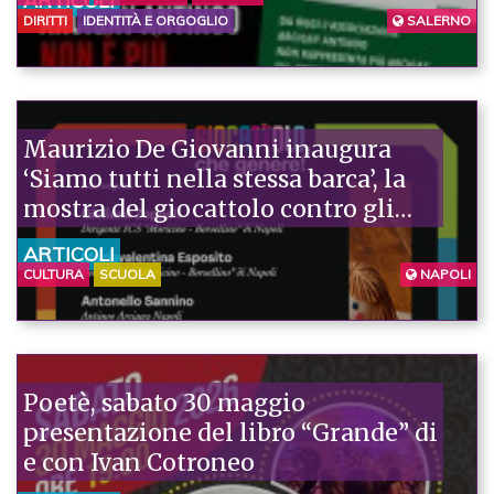
ARTICOLI
PRIMO PASSO VERSO IL
DIRITTI
IDENTITÀ E ORGOGLIO
SALERNO
RIPRISTINO DI UN RAPPORTO
FIDUCIARIO FONDATO SU
RESPONSABILITÀ E VALORI
CONDIVISI
Maurizio De Giovanni inaugura
‘Siamo tutti nella stessa barca’, la
mostra del giocattolo contro gli
stereotipi di genere
ARTICOLI
CULTURA
SCUOLA
NAPOLI
Poetè, sabato 30 maggio
presentazione del libro “Grande” di
e con Ivan Cotroneo