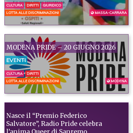
CULTURA
DIRITTI
GIURIDICO
LOTTA ALLE DISCRIMINAZIONI
MASSA-CARRARA
MODENA PRIDE – 20 GIUGNO 2026
EVENTI
CULTURA
DIRITTI
LOTTA ALLE DISCRIMINAZIONI
MODENA
Nasce il “Premio Federico
Salvatore”, Radio Pride celebra
l’anima Queer di Sanremo