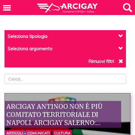
Seleziona tipologia
Seleziona argomento
Rimuovi filtri
ARCIGAY ANTINOO NON È PIÙ
COMITATO TERRITORIALE DI
NAPOLI. ARCIGAY SALERNO:
DECISIONE ECCEZIONALE, UN
ARTICOLI
COMUNICATI
CULTURA