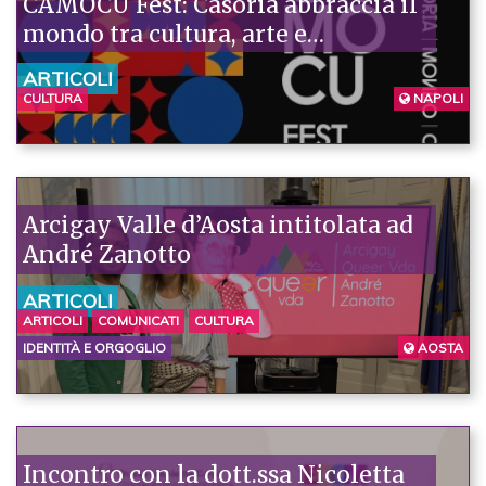
CAMOCU Fest: Casoria abbraccia il
mondo tra cultura, arte e
integrazione. Conferenza Stampa 1
ARTICOLI
dicembre ore 12 Biblioteca Comune
CULTURA
NAPOLI
di Casoria
Arcigay Valle d’Aosta intitolata ad
André Zanotto
ARTICOLI
ARTICOLI
COMUNICATI
CULTURA
IDENTITÀ E ORGOGLIO
AOSTA
Incontro con la dott.ssa Nicoletta