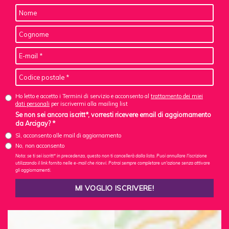
Ho letto e accetto i Termini di servizio e acconsento al
trattamento dei miei
dati personali
per iscrivermi alla mailing list
Se non sei ancora iscritt*, vorresti ricevere email di aggiornamento
da Arcigay? *
Sì, acconsento alle mail di aggiornamento
No, non acconsento
Nota: se ti sei iscritt* in precedenza, questo non ti cancellerà dalla lista. Puoi annullare l'iscrizione
utilizzando il link fornito nelle e-mail che ricevi. Potrai sempre completare un'azione senza attivare
gli aggiornamenti.