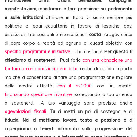
Promuovere diritti, azioni, benessere, campagne,
manifestazioni, monitorare e fare pressione sul parlamento
e sulle istituzioni
affinché in Italia vi siano sempre più
politiche e leggi egualitarie in favore di lesbiche, gay,
bisessuali, transessuali e intersessuali,
costa
. Arcigay cerca
di dare corpo e realtà ad ognuno di questi obiettivi con
specifici programmi e iniziative
… che costano!
Per questo ti
chiediamo di sostenerci.
Puoi farlo
con una donazione una
tantum o con donazioni periodiche
anche di piccolo importo
ma che ci consentono di fare una programmazione migliore
delle nostre attività,
con il 5×1000
, con un lascito,
finanziando specifiche iniziative,
sollecitando la tua azienda
a sostenerci… A tuo vantaggio sono previste anche
agevolazioni fiscali.
Tu ci metti un po’ di sostegno e di
fiducia. Noi ci mettiamo lavoro, testa e passione e ci
impegniamo a tenerti informato sulla progressione del