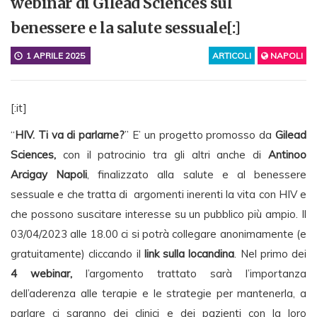
webinar di Gilead Sciences sul
benessere e la salute sessuale[:]
1 APRILE 2025
ARTICOLI
NAPOLI
[:it]
“
HIV. Ti va di parlarne?
” E’ un progetto promosso da
Gilead
Sciences,
con il patrocinio tra gli altri anche di
Antinoo
Arcigay Napoli
, finalizzato alla salute e al benessere
sessuale e che tratta di argomenti inerenti la vita con HIV e
che possono suscitare interesse su un pubblico più ampio. Il
03/04/2023 alle 18.00 ci si potrà collegare anonimamente (e
gratuitamente) cliccando il
link sulla locandina
. Nel primo dei
4 webinar,
l’argomento trattato sarà l’importanza
dell’aderenza alle terapie e le strategie per mantenerla, a
parlare ci saranno dei clinici e dei pazienti con la loro