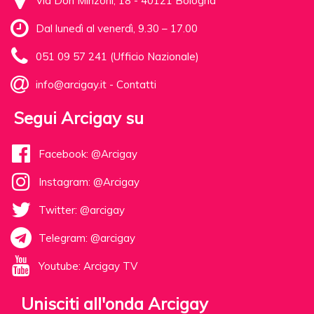
Via Don Minzoni, 18 - 40121 Bologna
Dal lunedì al venerdì, 9.30 – 17.00
051 09 57 241 (Ufficio Nazionale)
info@arcigay.it
-
Contatti
Segui Arcigay su
Facebook: @Arcigay
Instagram: @Arcigay
Twitter: @arcigay
Telegram: @arcigay
Youtube: Arcigay TV
Unisciti all'onda Arcigay