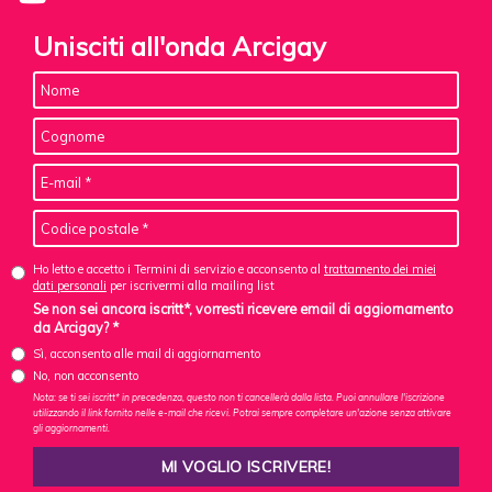
Unisciti all'onda Arcigay
Ho letto e accetto i Termini di servizio e acconsento al
trattamento dei miei
dati personali
per iscrivermi alla mailing list
Se non sei ancora iscritt*, vorresti ricevere email di aggiornamento
da Arcigay? *
Sì, acconsento alle mail di aggiornamento
No, non acconsento
Nota: se ti sei iscritt* in precedenza, questo non ti cancellerà dalla lista. Puoi annullare l'iscrizione
utilizzando il link fornito nelle e-mail che ricevi. Potrai sempre completare un'azione senza attivare
gli aggiornamenti.