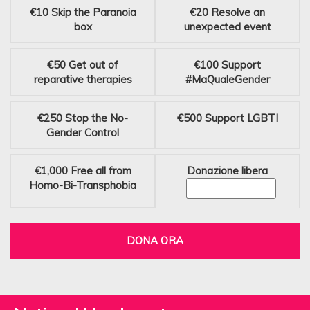
€10
Skip the Paranoia
€20
Resolve an
box
unexpected event
€50
Get out of
€100
Support
reparative therapies
#MaQualeGender
€250
Stop the No-
€500
Support LGBTI
Gender Control
€1,000
Free all from
Donazione libera
Homo-Bi-Transphobia
DONA ORA