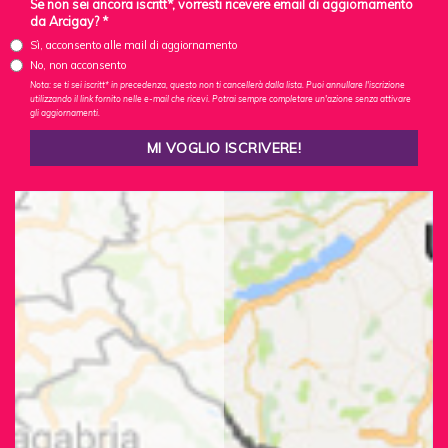
Se non sei ancora iscritt*, vorresti ricevere email di aggiornamento
da Arcigay? *
Sì, acconsento alle mail di aggiornamento
No, non acconsento
Nota: se ti sei iscritt* in precedenza, questo non ti cancellerà dalla lista. Puoi annullare l'iscrizione
utilizzando il link fornito nelle e-mail che ricevi. Potrai sempre completare un'azione senza attivare
gli aggiornamenti.