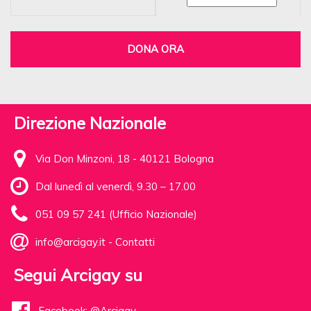
DONA ORA
Direzione Nazionale
Via Don Minzoni, 18 - 40121 Bologna
Dal lunedì al venerdì, 9.30 – 17.00
051 09 57 241 (Ufficio Nazionale)
info@arcigay.it
-
Contatti
Segui Arcigay su
Facebook: @Arcigay