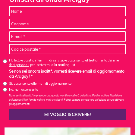
Ho letto e accetto i Termini di servizio e acconsento al
trattamento dei miei
dati personali
per iscrivermi alla mailing list
Se non sei ancora iscritt*, vorresti ricevere email di aggiornamento
da Arcigay? *
Sì, acconsento alle mail di aggiornamento
No, non acconsento
Nota: se ti sei iscritt* in precedenza, questo non ti cancellerà dalla lista. Puoi annullare l'iscrizione
utilizzando il link fornito nelle e-mail che ricevi. Potrai sempre completare un'azione senza attivare
gli aggiornamenti.