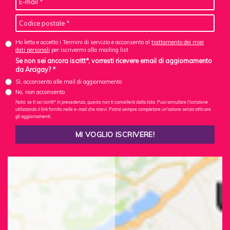
Ho letto e accetto i Termini di servizio e acconsento al
trattamento dei miei
dati personali
per iscrivermi alla mailing list
Se non sei ancora iscritt*, vorresti ricevere email di aggiornamento
da Arcigay? *
Sì, acconsento alle mail di aggiornamento
No, non acconsento
Nota: se ti sei iscritt* in precedenza, questo non ti cancellerà dalla lista. Puoi annullare l'iscrizione
utilizzando il link fornito nelle e-mail che ricevi. Potrai sempre completare un'azione senza attivare
gli aggiornamenti.