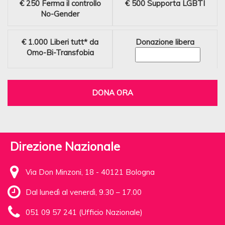
€ 250
Ferma il controllo
€ 500
Supporta LGBTI
No-Gender
€ 1.000
Liberi tutt* da
Donazione libera
Omo-Bi-Transfobia
DONA ORA
Direzione Nazionale
Via Don Minzoni, 18 - 40121 Bologna
Dal lunedì al venerdì, 9.30 – 17.00
051 09 57 241 (Ufficio Nazionale)