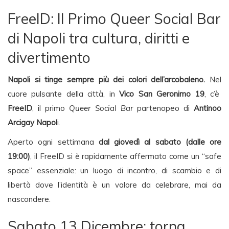
FreeID: Il Primo Queer Social Bar
di Napoli tra cultura, diritti e
divertimento
Napoli si tinge sempre più dei colori dell’arcobaleno.
Nel
cuore pulsante della città, in
Vico San Geronimo 19
, c’è
FreeID
, il primo
Queer Social Bar
partenopeo di
Antinoo
Arcigay Napol
i.
Aperto ogni settimana
dal giovedì al sabato (dalle ore
19:00)
, il FreeID si è rapidamente affermato come un “safe
space” essenziale: un luogo di incontro, di scambio e di
libertà dove l’identità è un valore da celebrare, mai da
nascondere.
Sabato 13 Dicembre: torna