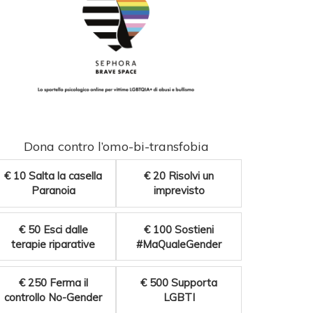
Dona contro l’omo-bi-transfobia
€ 10
Salta la casella
€ 20
Risolvi un
Paranoia
imprevisto
€ 50
Esci dalle
€ 100
Sostieni
terapie riparative
#MaQualeGender
€ 250
Ferma il
€ 500
Supporta
controllo No-Gender
LGBTI