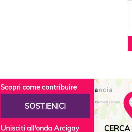
Scopri come contribuire
SOSTIENICI
Unisciti all'onda Arcigay
CERCA 