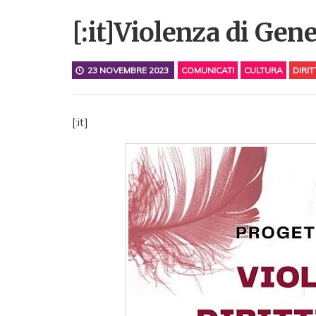
[:it]Violenza di Gener
23 NOVEMBRE 2023
COMUNICATI
CULTURA
DIRIT
[:it]