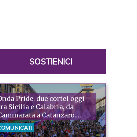
SOSTIENICI
Onda Pride, due cortei oggi
tra Sicilia e Calabria, da
Cammarata a Catanzaro.
Piazzoni: «Raccontano la
COMUNICATI
nostra ostinazione»