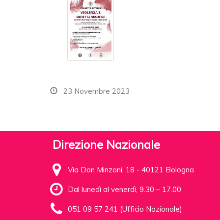
23 Novembre 2023
Direzione Nazionale
Via Don Minzoni, 18 - 40121 Bologna
Dal lunedì al venerdì, 9.30 – 17.00
051 09 57 241 (Ufficio Nazionale)