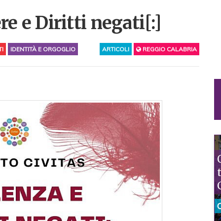
e e Diritti negati[:]
TI
IDENTITÀ E ORGOGLIO
ARTICOLI
REGGIO CALABRIA