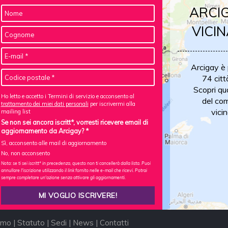
ARCIG
VICIN
Arcigay è
74 citt
Scopri qu
Ho letto e accetto i Termini di servizio e acconsento al
del com
trattamento dei miei dati personali
per iscrivermi alla
vicin
mailing list
Se non sei ancora iscritt*, vorresti ricevere email di
aggiornamento da Arcigay? *
Sì, acconsento alle mail di aggiornamento
No, non acconsento
Nota: se ti sei iscritt* in precedenza, questo non ti cancellerà dalla lista. Puoi
annullare l'iscrizione utilizzando il link fornito nelle e-mail che ricevi. Potrai
sempre completare un'azione senza attivare gli aggiornamenti.
amo
|
Statuto
|
Sedi
|
News
|
Contatti