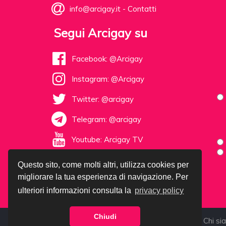
info@arcigay.it
-
Contatti
Segui Arcigay su
Facebook: @Arcigay
Instagram: @Arcigay
Twitter: @arcigay
Telegram: @arcigay
Youtube: Arcigay TV
Questo sito, come molti altri, utilizza cookies per
migliorare la tua esperienza di navigazione. Per
ulteriori informazioni consulta la
privacy policy
Chiudi
©1985-2026 Arcigay - C.F. 92017780377 |
Chi si