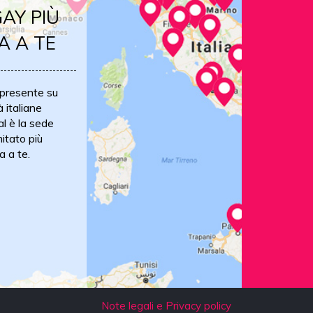
AY PIÙ
A A TE
 presente su
à italiane
al è la sede
itato più
a a te.
Note legali e Privacy policy