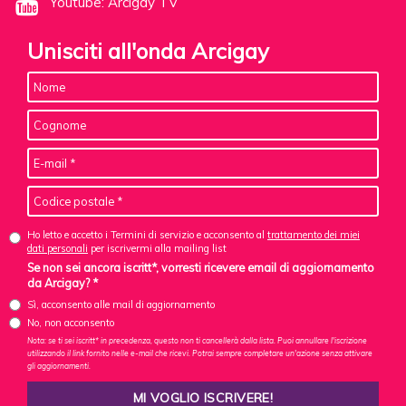
Youtube: Arcigay TV
Unisciti all'onda Arcigay
Ho letto e accetto i Termini di servizio e acconsento al
trattamento dei miei
dati personali
per iscrivermi alla mailing list
Se non sei ancora iscritt*, vorresti ricevere email di aggiornamento
da Arcigay? *
Sì, acconsento alle mail di aggiornamento
No, non acconsento
Nota: se ti sei iscritt* in precedenza, questo non ti cancellerà dalla lista. Puoi annullare l'iscrizione
utilizzando il link fornito nelle e-mail che ricevi. Potrai sempre completare un'azione senza attivare
gli aggiornamenti.