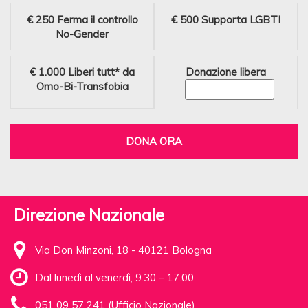
€ 250
Ferma il controllo
€ 500
Supporta LGBTI
No-Gender
€ 1.000
Liberi tutt* da
Donazione libera
Omo-Bi-Transfobia
DONA ORA
Direzione Nazionale
Via Don Minzoni, 18 - 40121 Bologna
Dal lunedì al venerdì, 9.30 – 17.00
051 09 57 241 (Ufficio Nazionale)