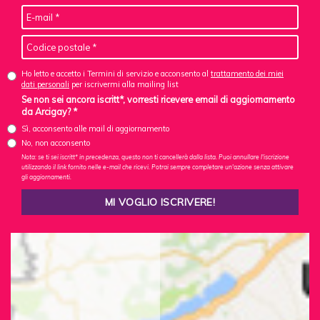
Ho letto e accetto i Termini di servizio e acconsento al
trattamento dei miei
dati personali
per iscrivermi alla mailing list
Se non sei ancora iscritt*, vorresti ricevere email di aggiornamento
da Arcigay? *
Sì, acconsento alle mail di aggiornamento
No, non acconsento
Nota: se ti sei iscritt* in precedenza, questo non ti cancellerà dalla lista. Puoi annullare l'iscrizione
utilizzando il link fornito nelle e-mail che ricevi. Potrai sempre completare un'azione senza attivare
gli aggiornamenti.