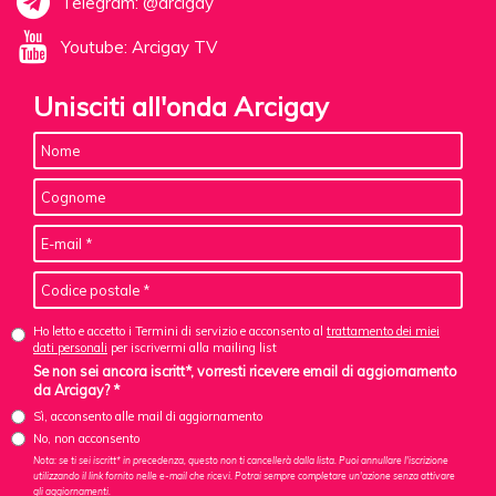
Telegram: @arcigay
Youtube: Arcigay TV
Unisciti all'onda Arcigay
Ho letto e accetto i Termini di servizio e acconsento al
trattamento dei miei
dati personali
per iscrivermi alla mailing list
Se non sei ancora iscritt*, vorresti ricevere email di aggiornamento
da Arcigay? *
Sì, acconsento alle mail di aggiornamento
No, non acconsento
Nota: se ti sei iscritt* in precedenza, questo non ti cancellerà dalla lista. Puoi annullare l'iscrizione
utilizzando il link fornito nelle e-mail che ricevi. Potrai sempre completare un'azione senza attivare
gli aggiornamenti.