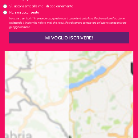
Sì, acconsento alle mail di aggiornamento
No, non acconsento
Nota: se ti sei iscritt* in precedenza, questo non ti cancellerà dalla lista. Puoi annullare l'iscrizione
utilizzando il link fornito nelle e-mail che ricevi. Potrai sempre completare un'azione senza attivare
gli aggiornamenti.