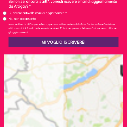
Se non sei ancora iscritt*, vorresti ricevere email di aggiornamento
da Arcigay? *
Sì, acconsento alle mail di aggiornamento
No, non acconsento
Nota: se ti sei iscritt* in precedenza, questo non ti cancellerà dalla lista. Puoi annullare l'iscrizione
utilizzando il link fornito nelle e-mail che ricevi. Potrai sempre completare un'azione senza attivare
gli aggiornamenti.