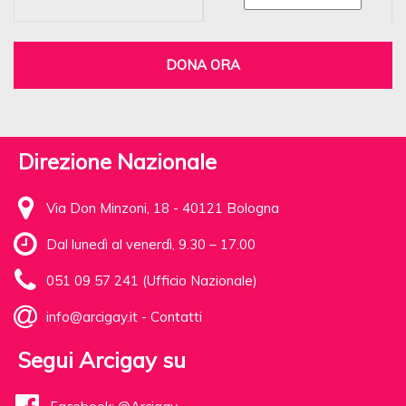
DONA ORA
Direzione Nazionale
Via Don Minzoni, 18 - 40121 Bologna
Dal lunedì al venerdì, 9.30 – 17.00
051 09 57 241 (Ufficio Nazionale)
info@arcigay.it
-
Contatti
Segui Arcigay su