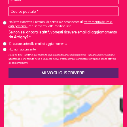
Ho letto e accetto i Termini di servizio e acconsento al
trattamento dei miei
dati personali
per iscrivermi alla mailing list
Se non sei ancora iscritt*, vorresti ricevere email di aggiornamento
da Arcigay? *
Sì, acconsento alle mail di aggiornamento
No, non acconsento
Nota: se ti sei iscritt* in precedenza, questo non ti cancellerà dalla lista. Puoi annullare l'iscrizione
utilizzando il link fornito nelle e-mail che ricevi. Potrai sempre completare un'azione senza attivare
gli aggiornamenti.