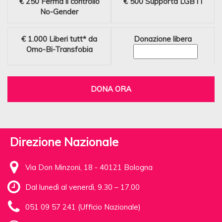
€ 250
Ferma il controllo
€ 500
Supporta LGBTI
No-Gender
€ 1.000
Liberi tutt* da
Donazione libera
Omo-Bi-Transfobia
DONA ORA
Direzione Nazionale
Via Don Minzoni, 18 - 40121 Bologna
Dal lunedì al venerdì, 9.30 – 17.00
051 09 57 241 (Ufficio Nazionale)