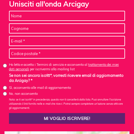
Unisciti all'onda Arcigay
Ho letto e accetto i Termini di servizio e acconsento al
trattamento dei miei
dati personali
per iscrivermi alla mailing list
Se non sei ancora iscritt*, vorresti ricevere email di aggiornamento
da Arcigay? *
Sì, acconsento alle mail di aggiornamento
No, non acconsento
Nota: se ti sei iscritt* in precedenza, questo non ti cancellerà dalla lista. Puoi annullare l'iscrizione
utilizzando il link fornito nelle e-mail che ricevi. Potrai sempre completare un'azione senza attivare
gli aggiornamenti.