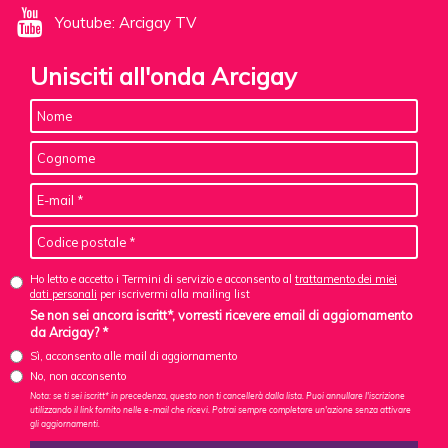
Youtube: Arcigay TV
Unisciti all'onda Arcigay
Ho letto e accetto i Termini di servizio e acconsento al
trattamento dei miei
dati personali
per iscrivermi alla mailing list
Se non sei ancora iscritt*, vorresti ricevere email di aggiornamento
da Arcigay? *
Sì, acconsento alle mail di aggiornamento
No, non acconsento
Nota: se ti sei iscritt* in precedenza, questo non ti cancellerà dalla lista. Puoi annullare l'iscrizione
utilizzando il link fornito nelle e-mail che ricevi. Potrai sempre completare un'azione senza attivare
gli aggiornamenti.