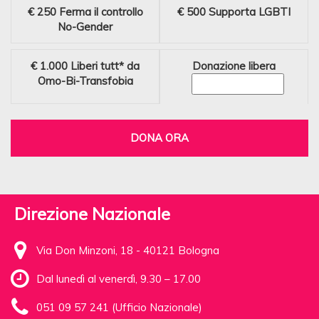
€ 250
Ferma il controllo
€ 500
Supporta LGBTI
No-Gender
€ 1.000
Liberi tutt* da
Donazione libera
Omo-Bi-Transfobia
DONA ORA
Direzione Nazionale
Via Don Minzoni, 18 - 40121 Bologna
Dal lunedì al venerdì, 9.30 – 17.00
051 09 57 241 (Ufficio Nazionale)