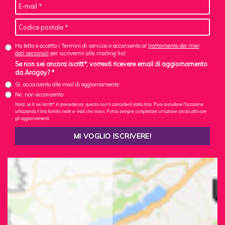
Ho letto e accetto i Termini di servizio e acconsento al
trattamento dei miei
dati personali
per iscrivermi alla mailing list
Se non sei ancora iscritt*, vorresti ricevere email di aggiornamento
da Arcigay? *
Sì, acconsento alle mail di aggiornamento
No, non acconsento
Nota: se ti sei iscritt* in precedenza, questo non ti cancellerà dalla lista. Puoi annullare l'iscrizione
utilizzando il link fornito nelle e-mail che ricevi. Potrai sempre completare un'azione senza attivare
gli aggiornamenti.