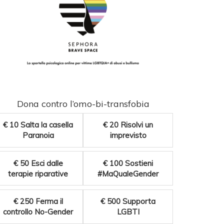
Dona contro l’omo-bi-transfobia
€ 10
Salta la casella
€ 20
Risolvi un
Paranoia
imprevisto
€ 50
Esci dalle
€ 100
Sostieni
terapie riparative
#MaQualeGender
€ 250
Ferma il
€ 500
Supporta
controllo No-Gender
LGBTI