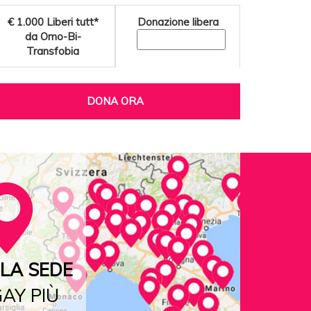
€ 1.000
Liberi tutt*
Donazione libera
da Omo-Bi-
Transfobia
DONA ORA
LA SEDE
AY PIÙ