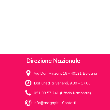
Direzione Nazionale
Via Don Minzoni, 18 - 40121 Bologna
Dal lunedì al venerdì, 9.30 – 17.00
051 09 57 241 (Ufficio Nazionale)
info@arcigay.it
-
Contatti