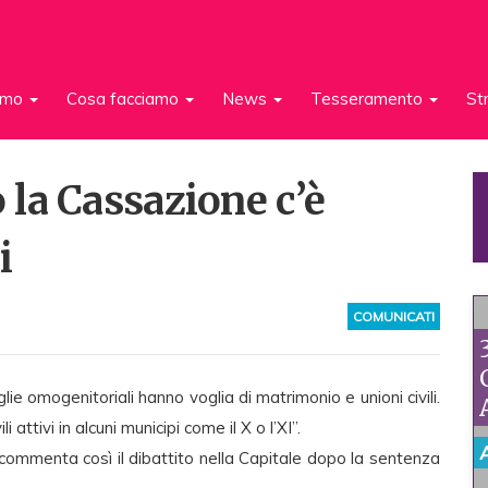
iamo
Cosa facciamo
News
Tesseramento
St
la Cassazione c’è
i
COMUNICATI
e omogenitoriali hanno voglia di matrimonio e unioni civili.
li attivi in alcuni municipi come il X o l’XI”.
commenta così il dibattito nella Capitale dopo la sentenza