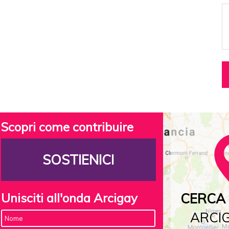
Scopri come contribuire
SOSTIENICI
Unisciti all'onda Arcigay
CERCA 
ARCIG