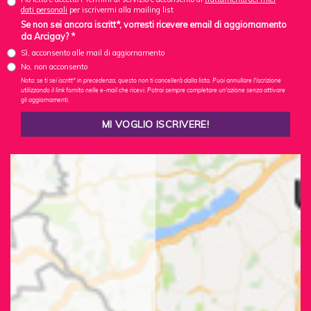
dati personali
per iscrivermi alla mailing list
Se non sei ancora iscritt*, vorresti ricevere email di aggiornamento
da Arcigay? *
Sì, acconsento alle mail di aggiornamento
No, non acconsento
Nota: se ti sei iscritt* in precedenza, questo non ti cancellerà dalla lista. Puoi annullare l'iscrizione
utilizzando il link fornito nelle e-mail che ricevi. Potrai sempre completare un'azione senza attivare
gli aggiornamenti.