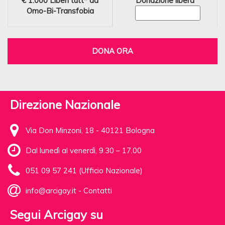
€ 1.000
Liberi tutt* da
Donazione libera
Omo-Bi-Transfobia
DONA ORA
Direzione Nazionale
Via Don Minzoni, 18 - 40121 Bologna
Dal lunedì al venerdì, 9.30 – 17.00
051 09 57 241 (Ufficio Nazionale)
info@arcigay.it
-
Contatti
Segui Arcigay su