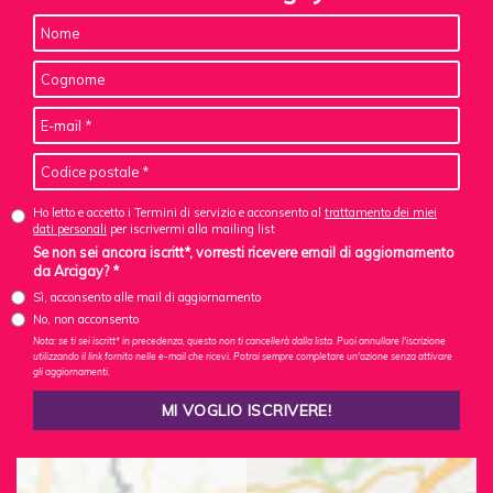
Ho letto e accetto i Termini di servizio e acconsento al
trattamento dei miei
dati personali
per iscrivermi alla mailing list
Se non sei ancora iscritt*, vorresti ricevere email di aggiornamento
da Arcigay? *
Sì, acconsento alle mail di aggiornamento
No, non acconsento
Nota: se ti sei iscritt* in precedenza, questo non ti cancellerà dalla lista. Puoi annullare l'iscrizione
utilizzando il link fornito nelle e-mail che ricevi. Potrai sempre completare un'azione senza attivare
gli aggiornamenti.