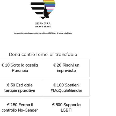
Dona contro l’omo-bi-transfobia
€ 10
Salta la casella
€ 20
Risolvi un
Paranoia
imprevisto
€ 50
Esci dalle
€ 100
Sostieni
terapie riparative
#MaQualeGender
€ 250
Ferma il
€ 500
Supporta
controllo No-Gender
LGBTI