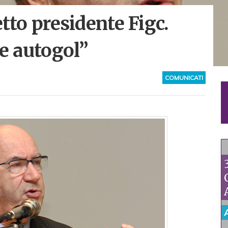
etto presidente Figc.
le autogol”
COMUNICATI