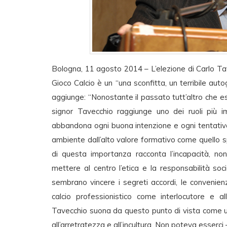
Bologna, 11 agosto 2014 – L’elezione di Carlo Tav
Gioco Calcio è un “una sconfitta, un terribile aut
aggiunge: “Nonostante il passato tutt’altro che es
signor Tavecchio raggiunge uno dei ruoli più i
abbandona ogni buona intenzione e ogni tentativo 
ambiente dall’alto valore formativo come quello s
di questa importanza racconta l’incapacità, non
mettere al centro l’etica e la responsabilità s
sembrano vincere i segreti accordi, le convenie
calcio professionistico come interlocutore e all
Tavecchio suona da questo punto di vista come un
all’arretratezza e all’incultura. Non poteva esserci