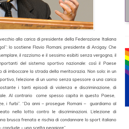
ecchio alla carica di presidente della Federazione Italiana
ogol”: lo sostiene Flavio Romani, presidente di Arcigay. Che
emplare, il razzismo e il sessimo esibiti senza vergogna, il
mportanti del sistema sportivo nazionale: così il Paese
di imboccare la strada della meritocrazia. Non solo: in un
portivo, l’elezione di un uomo senza spessore a una carica
ostante i tanti episodi di violenza e discriminazione, di
ociale. Al contrario come spesso capita in questo Paese,
nze, i furbi”. “Da anni – prosegue Romani – guardiamo al
eato nella lotta contro le discriminazioni. L’elezione di
a brusca frenata e rischia di condannare lo sport italiano
 – conclude – una scelta peggiore”.