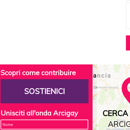
Scopri come contribuire
SOSTIENICI
Unisciti all'onda Arcigay
CERCA 
ARCIG