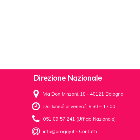
Direzione Nazionale
Via Don Minzoni, 18 - 40121 Bologna
Dal lunedì al venerdì, 9.30 – 17.00
051 09 57 241 (Ufficio Nazionale)
info@arcigay.it
-
Contatti