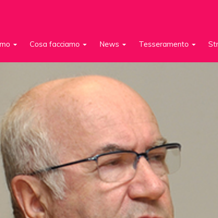
iamo
Cosa facciamo
News
Tesseramento
St