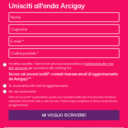
Unisciti all'onda Arcigay
Ho letto e accetto i Termini di servizio e acconsento al
trattamento dei miei
dati personali
per iscrivermi alla mailing list
Se non sei ancora iscritt*, vorresti ricevere email di aggiornamento
da Arcigay? *
Sì, acconsento alle mail di aggiornamento
No, non acconsento
Nota: se ti sei iscritt* in precedenza, questo non ti cancellerà dalla lista. Puoi annullare l'iscrizione
utilizzando il link fornito nelle e-mail che ricevi. Potrai sempre completare un'azione senza attivare
gli aggiornamenti.