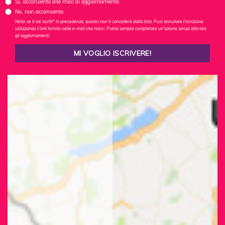
Sì, acconsento alle mail di aggiornamento
No, non acconsento
Nota: se ti sei iscritt* in precedenza, questo non ti cancellerà dalla lista. Puoi annullare l'iscrizione
utilizzando il link fornito nelle e-mail che ricevi. Potrai sempre completare un'azione senza attivare
gli aggiornamenti.