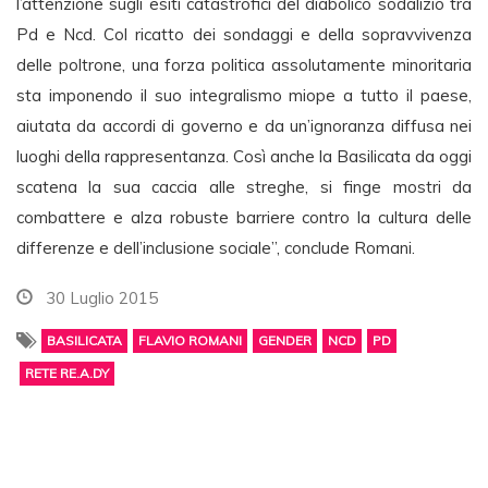
l’attenzione sugli esiti catastrofici del diabolico sodalizio tra
Pd e Ncd. Col ricatto dei sondaggi e della sopravvivenza
delle poltrone, una forza politica assolutamente minoritaria
sta imponendo il suo integralismo miope a tutto il paese,
aiutata da accordi di governo e da un’ignoranza diffusa nei
luoghi della rappresentanza. Così anche la Basilicata da oggi
scatena la sua caccia alle streghe, si finge mostri da
combattere e alza robuste barriere contro la cultura delle
differenze e dell’inclusione sociale”, conclude Romani.
30 Luglio 2015
BASILICATA
FLAVIO ROMANI
GENDER
NCD
PD
RETE RE.A.DY