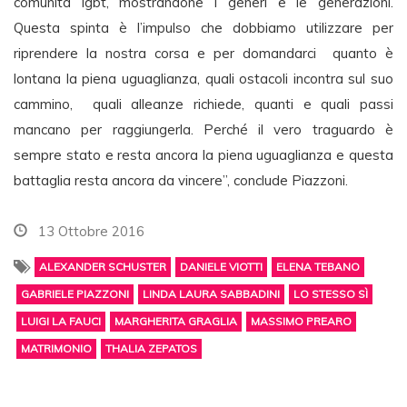
comunità lgbt, mostrandone i generi e le generazioni.
Questa spinta è l’impulso che dobbiamo utilizzare per
riprendere la nostra corsa e per domandarci quanto è
lontana la piena uguaglianza, quali ostacoli incontra sul suo
cammino, quali alleanze richiede, quanti e quali passi
mancano per raggiungerla. Perché il vero traguardo è
sempre stato e resta ancora la piena uguaglianza e questa
battaglia resta ancora da vincere”, conclude Piazzoni.
13 Ottobre 2016
ALEXANDER SCHUSTER
DANIELE VIOTTI
ELENA TEBANO
GABRIELE PIAZZONI
LINDA LAURA SABBADINI
LO STESSO SÌ
LUIGI LA FAUCI
MARGHERITA GRAGLIA
MASSIMO PREARO
MATRIMONIO
THALIA ZEPATOS