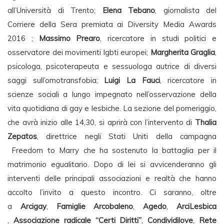
all’Università di Trento;
Elena Tebano
, giornalista del
Corriere della Sera premiata ai Diversity Media Awards
2016 ;
Massimo Prearo
, ricercatore in studi politici e
osservatore dei movimenti lgbti europei;
Margherita Graglia
,
psicologa, psicoterapeuta e sessuologa autrice di diversi
saggi sull’omotransfobia;
Luigi La Fauci
, ricercatore in
scienze sociali a lungo impegnato nell’osservazione della
vita quotidiana di gay e lesbiche. La sezione del pomeriggio,
che avrà inizio alle 14,30, si aprirà con l’intervento di
Thalia
Zepatos
, direttrice negli Stati Uniti della campagna
Freedom to Marry che ha sostenuto la battaglia per il
matrimonio egualitario. Dopo di lei si avvicenderanno gli
interventi delle principali associazioni e realtà che hanno
accolto l’invito a questo incontro. Ci saranno, oltre
a
Arcigay
,
Famiglie Arcobaleno
,
Agedo
,
ArciLesbica
,
Associazione radicale “Certi Diritti”
,
Condividilove
,
Rete