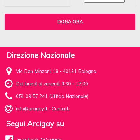
DONA ORA
Direzione Nazionale
Via Don Minzoni, 18 - 40121 Bologna
Dal lunedì al venerdì, 9.30 – 17.00
051 09 57 241 (Ufficio Nazionale)
info@arcigay.it
-
Contatti
Segui Arcigay su
Facebook: @Arcigay