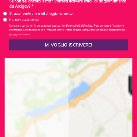
Se non sei ancora iscritt*, vorresti ricevere email di aggiornamento
da Arcigay? *
Sì, acconsento alle mail di aggiornamento
No, non acconsento
Nota: se ti sei iscritt* in precedenza, questo non ti cancellerà dalla lista. Puoi annullare l'iscrizione
utilizzando il link fornito nelle e-mail che ricevi. Potrai sempre completare un'azione senza attivare
gli aggiornamenti.