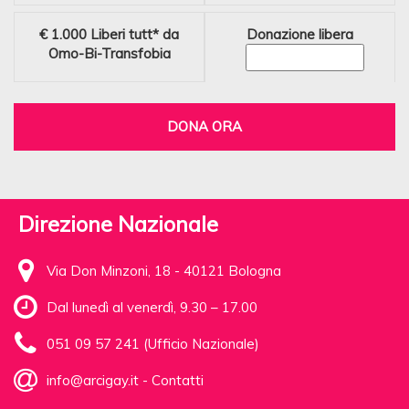
€ 1.000
Liberi tutt* da
Donazione libera
Omo-Bi-Transfobia
DONA ORA
Direzione Nazionale
Via Don Minzoni, 18 - 40121 Bologna
Dal lunedì al venerdì, 9.30 – 17.00
051 09 57 241 (Ufficio Nazionale)
info@arcigay.it
-
Contatti