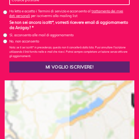
Ho letto e accetto i Termini di servizio e acconsento al
trattamento dei miei
dati personali
per iscrivermi alla mailing list
Se non sei ancora iscritt*, vorresti ricevere email di aggiornamento
da Arcigay? *
Sì, acconsento alle mail di aggiornamento
No, non acconsento
Nota: se ti sei iscritt* in precedenza, questo non ti cancellerà dalla lista. Puoi annullare l'iscrizione
utilizzando il link fornito nelle e-mail che ricevi. Potrai sempre completare un'azione senza attivare
gli aggiornamenti.