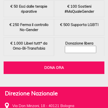
€ 50
Esci dalle terapie
€ 100
Sostieni
riparative
#MaQualeGender
€ 250
Ferma il controllo
€ 500
Supporta LGBTI
No-Gender
€ 1.000
Liberi tutt* da
Donazione libera
Omo-Bi-Transfobia
DONA ORA
Direzione Nazionale
Via Don Minzoni, 18 - 40121 Bologna