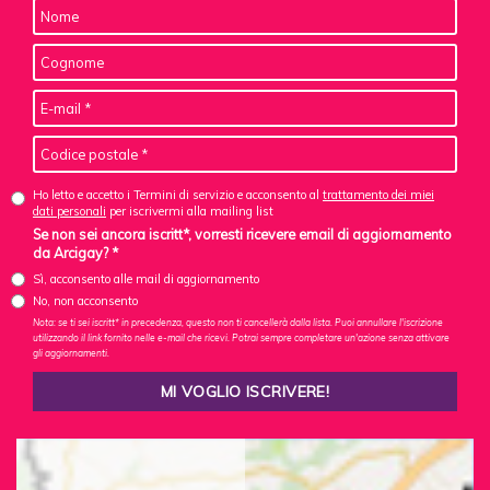
Ho letto e accetto i Termini di servizio e acconsento al
trattamento dei miei
dati personali
per iscrivermi alla mailing list
Se non sei ancora iscritt*, vorresti ricevere email di aggiornamento
da Arcigay? *
Sì, acconsento alle mail di aggiornamento
No, non acconsento
Nota: se ti sei iscritt* in precedenza, questo non ti cancellerà dalla lista. Puoi annullare l'iscrizione
utilizzando il link fornito nelle e-mail che ricevi. Potrai sempre completare un'azione senza attivare
gli aggiornamenti.