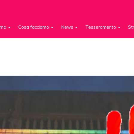
iamo
Cosa facciamo
News
Tesseramento
St