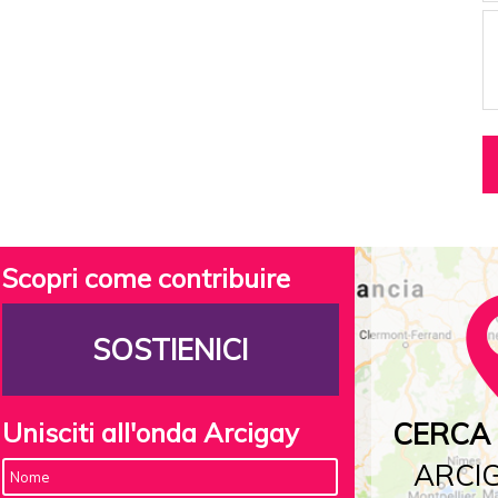
Scopri come contribuire
SOSTIENICI
Unisciti all'onda Arcigay
CERCA 
ARCIG