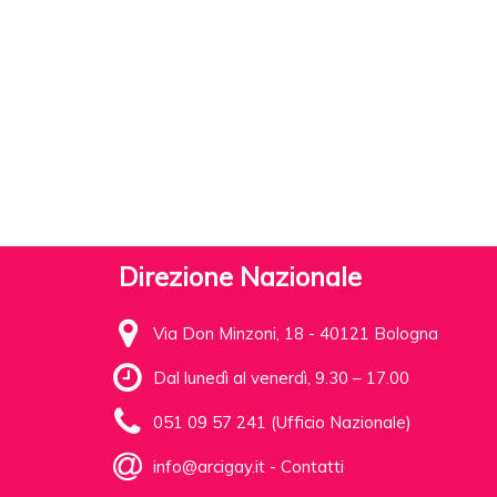
Direzione Nazionale
Via Don Minzoni, 18 - 40121 Bologna
Dal lunedì al venerdì, 9.30 – 17.00
051 09 57 241 (Ufficio Nazionale)
info@arcigay.it
-
Contatti