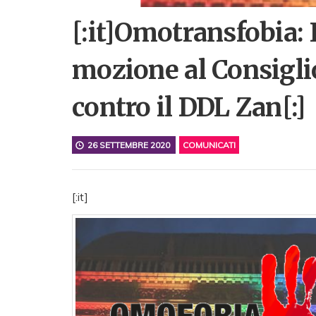
[:it]Omotransfobia: I
mozione al Consigli
contro il DDL Zan[:]
26 SETTEMBRE 2020
COMUNICATI
[:it]