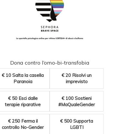
Dona contro l’omo-bi-transfobia
€ 10
Salta la casella
€ 20
Risolvi un
Paranoia
imprevisto
€ 50
Esci dalle
€ 100
Sostieni
terapie riparative
#MaQualeGender
€ 250
Ferma il
€ 500
Supporta
controllo No-Gender
LGBTI