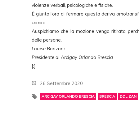
violenze verbali, psicologiche e fisiche.
È giunta l’ora di fermare questa deriva omotransf
crimini.
Auspichiamo che la mozione venga ritirata perch
delle persone.
Louise Bonzoni
Presidente di Arcigay Orlando Brescia
[:]
26 Settembre 2020
ARCIGAY ORLANDO BRESCIA
BRESCIA
DDL ZAN