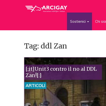
Sostienici
Chi s
Tag: ddl Zan
[:it]Unit3 contro il no al DDL
Zan![:]
ARTICOLI