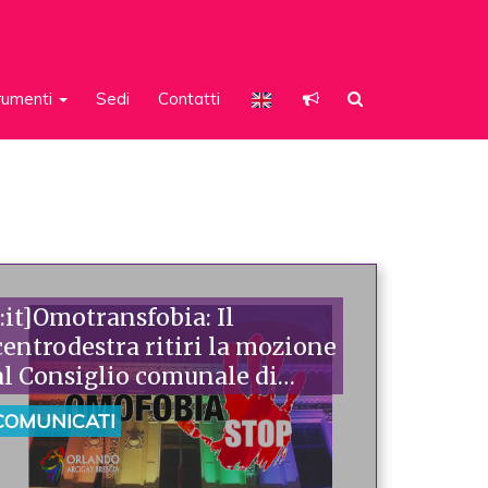
rumenti
Sedi
Contatti
[:it]Omotransfobia: Il
centrodestra ritiri la mozione
al Consiglio comunale di
Brescia contro il DDL Zan[:]
COMUNICATI