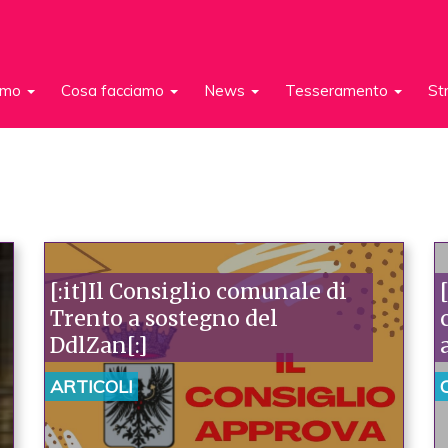
iamo
Cosa facciamo
News
Tesseramento
St
[:it]Il Consiglio comunale di
Trento a sostegno del
DdlZan[:]
ARTICOLI