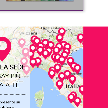
LA SEDE
AY PIÙ
A A TE
 presente su
à italiane