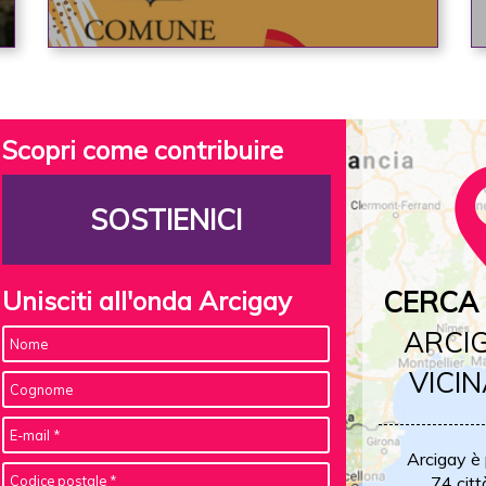
Scopri come contribuire
SOSTIENICI
Unisciti all'onda Arcigay
CERCA 
ARCIG
VICIN
Arcigay è
74 citt