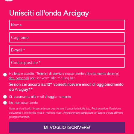
Unisciti all'onda Arcigay
Ho letto e accetto i Termini di servizio e acconsento al
trattamento dei miei
dati personali
per iscrivermi alla mailing list
Se non sei ancora iscritt*, vorresti ricevere email di aggiornamento
da Arcigay? *
Sì, acconsento alle mail di aggiornamento
No, non acconsento
Nota: se ti sei iscritt* in precedenza, questo non ti cancellerà dalla lista. Puoi annullare l'iscrizione
utilizzando il link fornito nelle e-mail che ricevi. Potrai sempre completare un'azione senza attivare
gli aggiornamenti.