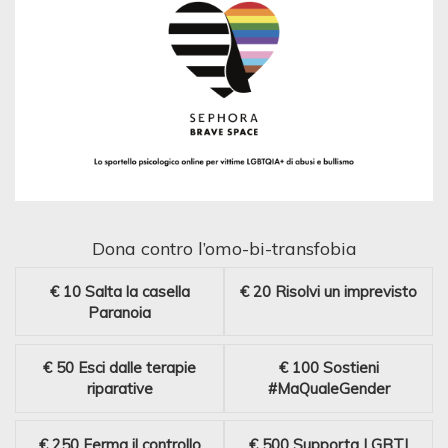
Dona contro l’omo-bi-transfobia
€ 10
Salta la casella
€ 20
Risolvi un imprevisto
Paranoia
€ 50
Esci dalle terapie
€ 100
Sostieni
riparative
#MaQualeGender
€ 250
Ferma il controllo
€ 500
Supporta LGBTI