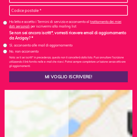
Ho letto e accetto i Termini di servizio e acconsento al
trattamento dei miei
dati personali
per iscrivermi alla mailing list
Se non sei ancora iscritt*, vorresti ricevere email di aggiornamento
da Arcigay? *
Sì, acconsento alle mail di aggiornamento
No, non acconsento
Nota: se ti sei iscritt* in precedenza, questo non ti cancellerà dalla lista. Puoi annullare l'iscrizione
utilizzando il link fornito nelle e-mail che ricevi. Potrai sempre completare un'azione senza attivare
gli aggiornamenti.