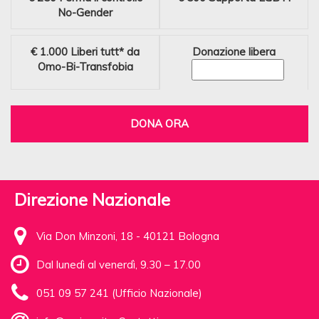
No-Gender
€ 1.000
Liberi tutt* da
Donazione libera
Omo-Bi-Transfobia
DONA ORA
Direzione Nazionale
Via Don Minzoni, 18 - 40121 Bologna
Dal lunedì al venerdì, 9.30 – 17.00
051 09 57 241 (Ufficio Nazionale)