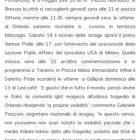
Portanova), e a Foggia (ore 20.30 in Piazza Giordano). A
Brescia la città si raccoglierà giovedì sera alle 21 in piazza
Vittoria, mentre alle 21,30, sempre giovedì sera, le vittime
di Orlando saranno ricordate a Livorno, in terrazza
Mascagni. Sabato 18 il ricordo della strage aprirà il primo
Varese Pride, alle 17, con l’intervento del viceconsole della
sezione Public Affairs del consolato USA di Milano. Quella
stessa sera alle 20 un’altra commemorazione è in
programma a Taranto, in Piazza Maria Immacolata. Infine il
Salento Pride ricorderà le vittime a Gallipoli domenica alle
13 al Led café. “E giusto che in tutto il mondo, perciò anche
in Italia, la comunità lgbt reagisca all’odiosa tragedia di
Orlando ribadendo la propria visibilità”, commenta Gabriele
Piazzoni, segretario nazionale di arcigay. “In questo senso,
non possiamo non aver notato la visibilità parziale che i
media italiani hanno dato alla tragedia, svanita dai titoli di