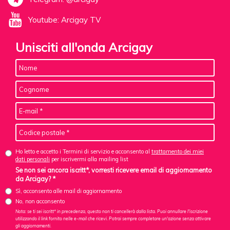
Youtube: Arcigay TV
Unisciti all'onda Arcigay
Ho letto e accetto i Termini di servizio e acconsento al
trattamento dei miei
dati personali
per iscrivermi alla mailing list
Se non sei ancora iscritt*, vorresti ricevere email di aggiornamento
da Arcigay? *
Sì, acconsento alle mail di aggiornamento
No, non acconsento
Nota: se ti sei iscritt* in precedenza, questo non ti cancellerà dalla lista. Puoi annullare l'iscrizione
utilizzando il link fornito nelle e-mail che ricevi. Potrai sempre completare un'azione senza attivare
gli aggiornamenti.