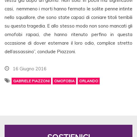
testa già dopo un giorno. Non solo: in pochi ma significativi
casi, nemmeno i morti hanno fermato le solite penne intinte
nello squallore, che sono state capaci di coniare titoli terribili
su questa tragedia. E allo stesso modo non sono mancati gli
omofobi rapaci, che hanno ritenuto perfino in questa
occasione di dover esternare il loro odio, complice stretto
dell’assassino”, conclude Piazzoni.
16 Giugno 2016
GABRIELE PIAZZONI
OMOFOBIA
ORLANDO