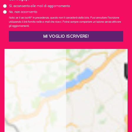
Sì, acconsento alle mail di aggiornamento
No, non acconsento
Nota: se ti sei iscritt* in precedenza, questo non ti cancellerà dalla lista. Puoi annullare l'iscrizione
utilizzando il link fornito nelle e-mail che ricevi. Potrai sempre completare un'azione senza attivare
gli aggiornamenti.