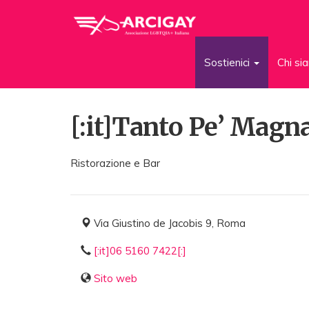
Sostienici
Chi s
[:it]Tanto Pe’ Magna’
Ristorazione e Bar
Via Giustino de Jacobis 9, Roma
[:it]06 5160 7422[:]
Sito web