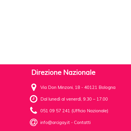
Direzione Nazionale
Via Don Minzoni, 18 - 40121 Bologna
Dal lunedì al venerdì, 9.30 – 17.00
051 09 57 241 (Ufficio Nazionale)
info@arcigay.it
-
Contatti