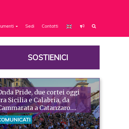
rumenti
Sedi
Contatti
SOSTIENICI
Onda Pride, due cortei oggi
tra Sicilia e Calabria, da
Cammarata a Catanzaro.
Piazzoni: «Raccontano la
COMUNICATI
nostra ostinazione»