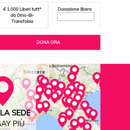
€ 1.000
Liberi tutt*
Donazione libera
da Omo-Bi-
Transfobia
DONA ORA
LA SEDE
AY PIÙ