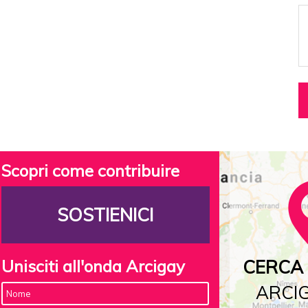
Scopri come contribuire
SOSTIENICI
Unisciti all'onda Arcigay
CERCA 
ARCIG