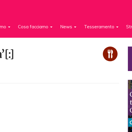
iamo
Cosa facciamo
News
Tesseramento
St
[:]