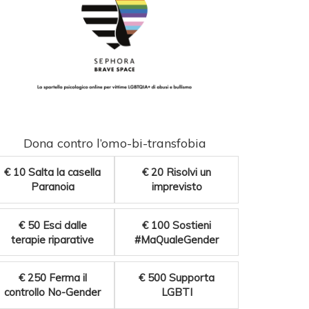
Dona contro l’omo-bi-transfobia
€ 10
Salta la casella
€ 20
Risolvi un
Paranoia
imprevisto
€ 50
Esci dalle
€ 100
Sostieni
terapie riparative
#MaQualeGender
€ 250
Ferma il
€ 500
Supporta
controllo No-Gender
LGBTI