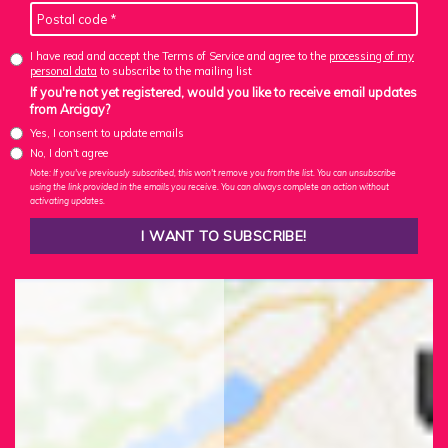
I have read and accept the Terms of Service and agree to the
processing of my
personal data
to subscribe to the mailing list
If you're not yet registered, would you like to receive email updates
from Arcigay?
Yes, I consent to update emails
No, I don't agree
Note: If you've previously subscribed, this won't remove you from the list. You can unsubscribe
using the link provided in the emails you receive. You can always complete an action without
activating updates.