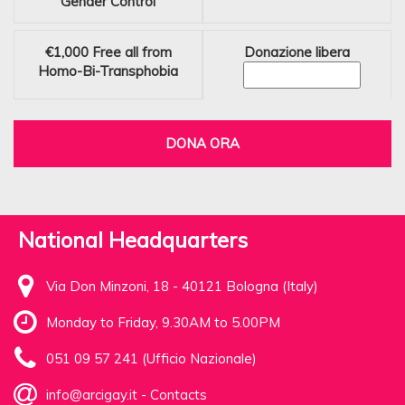
Gender Control
€1,000
Free all from
Donazione libera
Homo-Bi-Transphobia
DONA ORA
National Headquarters
Via Don Minzoni, 18 - 40121 Bologna (Italy)
Monday to Friday, 9.30AM to 5.00PM
051 09 57 241 (Ufficio Nazionale)
info@arcigay.it
-
Contacts