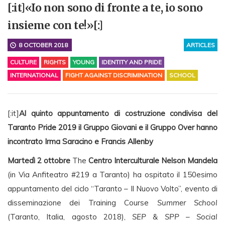
[:it]«Io non sono di fronte a te, io sono
insieme con te!»[:]
8 OCTOBER 2018
ARTICLES
CULTURE
RIGHTS
YOUNG
IDENTITY AND PRIDE
INTERNATIONAL
FIGHT AGAINST DISCRIMINATION
SCHOOL
[:it]
Al quinto appuntamento di costruzione condivisa del
Taranto Pride 2019 il Gruppo Giovani e il Gruppo Over hanno
incontrato Irma Saracino e Francis Allenby
Martedì 2 ottobre
The
Centro Interculturale Nelson Mandela
(in Via Anfiteatro #219 a Taranto) ha ospitato il 150esimo
appuntamento del ciclo “Taranto – Il Nuovo Volto”, evento di
disseminazione dei Training Course
Summer School
(Taranto, Italia, agosto 2018),
SEP & SPP – Social