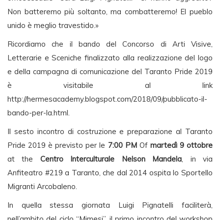
Non batteremo più soltanto, ma combatteremo! El pueblo
unido è meglio travestido.»
Ricordiamo che il bando del Concorso di Arti Visive,
Letterarie e Sceniche finalizzato alla realizzazione del logo
e della campagna di comunicazione del Taranto Pride 2019
è visitabile al link
http://hermesacademy.blogspot.com/2018/09/pubblicato-il-
bando-per-la.html.
Il sesto incontro di costruzione e preparazione al Taranto
Pride 2019 è previsto per le
7:00 PM
Of
martedì 9 ottobre
at the
Centro Interculturale Nelson Mandela
, in via
Anfiteatro #219 a Taranto, che dal 2014 ospita lo Sportello
Migranti Arcobaleno.
In quella stessa giornata Luigi Pignatelli faciliterà,
nell’ambito del ciclo “Mimesi”, il primo incontro del workshop