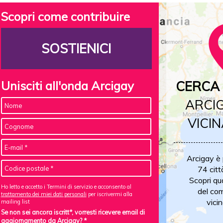
Scopri come contribuire
SOSTIENICI
Unisciti all'onda Arcigay
CERCA 
ARCIG
VICIN
Arcigay è
74 citt
Scopri qu
Ho letto e accetto i Termini di servizio e acconsento al
del com
trattamento dei miei dati personali
per iscrivermi alla
vicin
mailing list
Se non sei ancora iscritt*, vorresti ricevere email di
aggiornamento da Arcigay? *