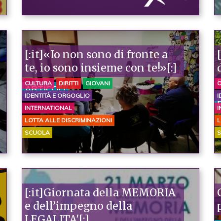
[:it]«Io non sono di fronte a
te, io sono insieme con te!»[:]
CULTURA
DIRITTI
GIOVANI
C
ARTICOLI
IDENTITÀ E ORGOGLIO
I
INTERNATIONAL
I
LOTTA ALLE DISCRIMINAZIONI
L
SCUOLA
[:it]Giornata della MEMORIA
e dell’impegno della
LEGALITA'[:]