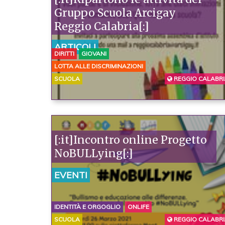
Gruppo Scuola Arcigay
Reggio Calabria[:]
ARTICOLI
DIRITTI
GIOVANI
LOTTA ALLE DISCRIMINAZIONI
SCUOLA
REGGIO CALABR
[:it]Incontro online Progetto
NoBULLying[:]
EVENTI
IDENTITÀ E ORGOGLIO
ONLIFE
SCUOLA
REGGIO CALABR