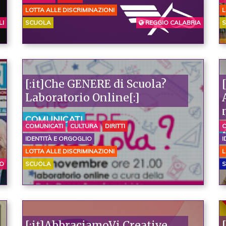
LOTTA ALLE DISCRIMINAZIONI
L
I
SCUOLA
REGGIO CALABRIA
[:it]Che GENERE di Scuola?
Laboratorio Online[:]
COMUNICATI
COMUNICATI
CULTURA
DIRITTI
C
IDENTITÀ E ORGOGLIO
I
LOTTA ALLE DISCRIMINAZIONI
L
O
SCUOLA
S
[:it]AbbraciamoVi Creative