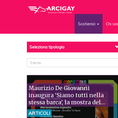
Sostienici
Chi s
Seleziona tipologia
Maurizio De Giovanni
inaugura ‘Siamo tutti nella
stessa barca’, la mostra del
giocattolo contro gli
ARTICOLI
stereotipi di genere