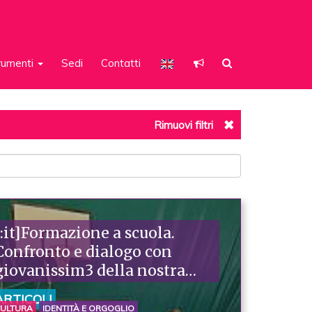
rumenti
Sedi
Contatti
Rimuovi filtri
[:it]Formazione a scuola.
Confronto e dialogo con
giovanissim3 della nostra
città [:]
ARTICOLI
ULTURA
IDENTITÀ E ORGOGLIO