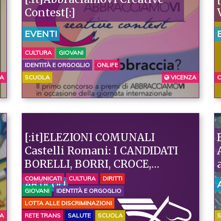
Contest[:]
EVENTI
CULTURA
GIOVANI
IDENTITÀ E ORGOGLIO
ONLIFE
IA
SCUOLA
VICENZA
C
[:it]ELEZIONI COMUNALI
Castelli Romani: I CANDIDATI
BORELLI, BORRI, CROCE,
GABBARINI, NARDI,
COMUNICATI
CULTURA
DIRITTI
ARTICOLI
VALENTINI E ZOCCOLOTTI
GIOVANI
IDENTITÀ E ORGOGLIO
ADERISCONO A
LOTTA ALLE DISCRIMINAZIONI
PIATTAFORMA ARCIGAY[:]
IA
RETE TRANS
SALUTE
SCUOLA