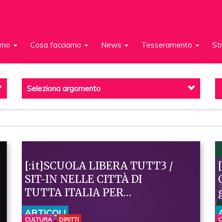
iamo
Cosa facciamo
News
Tesseramento
St
Seleziona argomento
[:it]SCUOLA LIBERA TUTT3 /
SIT-IN NELLE CITTÀ DI
TUTTA ITALIA PER
UN’EDUCAZIONE AFFETTIVA
ARTICOLI
E SESSUALE[:]
CULTURA
DIRITTI
C