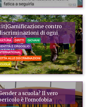
[:it]Gamificazione contro
discriminazioni di ogni
sorta[:]
ULTURA
DIRITTI
GIOVANI
DENTITÀ E ORGOGLIO
EVENTI
NTERNATIONAL
OTTA ALLE DISCRIMINAZIONI
SCUOLA
Gender a scuola? Il vero
pericolo è l’omofobia