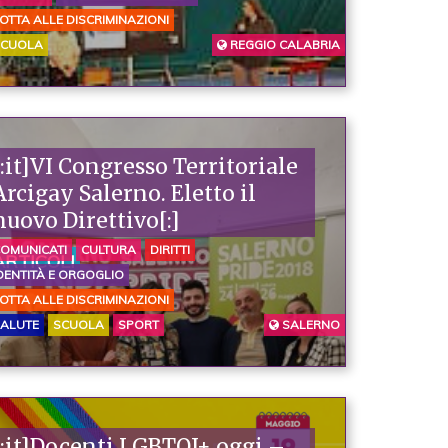
OTTA ALLE DISCRIMINAZIONI
SCUOLA
REGGIO CALABRIA
[:it]VI Congresso Territoriale
Arcigay Salerno. Eletto il
nuovo Direttivo[:]
OMUNICATI
CULTURA
DIRITTI
ARTICOLI
DENTITÀ E ORGOGLIO
OTTA ALLE DISCRIMINAZIONI
ALUTE
SCUOLA
SPORT
SALERNO
[:it]Docenti LGBTQI+ oggi –