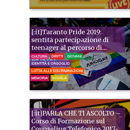
[:it]Taranto Pride 2019:
sentita partecipazione di
teenager al percorso di
costruzione[:]
CULTURA
DIRITTI
GIOVANI
ARTICOLI
IDENTITÀ E ORGOGLIO
LOTTA ALLE DISCRIMINAZIONI
MEMORIA
SCUOLA
[:it]PARLA CHE TI ASCOLTO –
Corso di Formazione sul
Counseling Telefonico 2017-