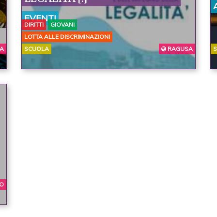
EVENTI
DIRITTI
GIOVANI
LOTTA ALLE DISCRIMINAZIONI
A
SCUOLA
RAGUSA
O