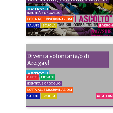
2017[:]
ARTICOLI
IDENTITÀ E ORGOGLIO
LOTTA ALLE DISCRIMINAZIONI
SALUTE
SCUOLA
VERON
Diventa volontaria/o di
Arcigay!
ARTICOLI
DIRITTI
GIOVANI
IDENTITÀ E ORGOGLIO
LOTTA ALLE DISCRIMINAZIONI
SALUTE
SCUOLA
PALERM