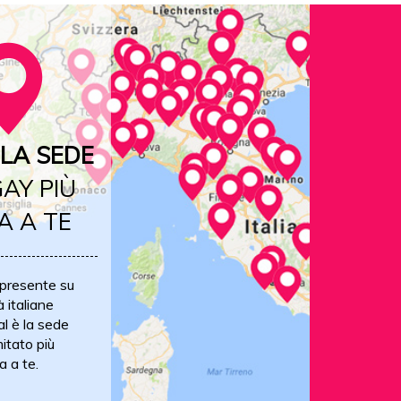
LA SEDE
AY PIÙ
A A TE
 presente su
à italiane
al è la sede
itato più
a a te.