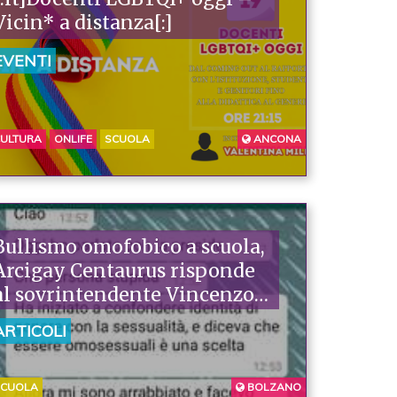
Vicin* a distanza[:]
EVENTI
ULTURA
ONLIFE
SCUOLA
ANCONA
Bullismo omofobico a scuola,
Arcigay Centaurus risponde
al sovrintendente Vincenzo
Gullotta
ARTICOLI
SCUOLA
BOLZANO