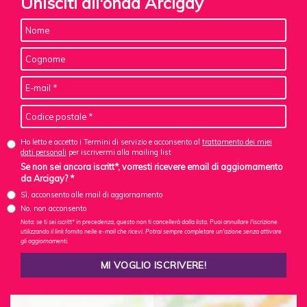
Unisciti all'onda Arcigay
Ho letto e accetto i Termini di servizio e acconsento al
trattamento dei miei
dati personali
per iscrivermi alla mailing list
Se non sei ancora iscritt*, vorresti ricevere email di aggiornamento
da Arcigay? *
Sì, acconsento alle mail di aggiornamento
No, non acconsento
Nota: se ti sei iscritt* in precedenza, questo non ti cancellerà dalla lista. Puoi annullare l'iscrizione
utilizzando il link fornito nelle e-mail che ricevi. Potrai sempre completare un'azione senza attivare
gli aggiornamenti.