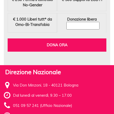
No-Gender
€ 1.000
Liberi tutt* da
Donazione libera
Omo-Bi-Transfobia
DONA ORA
Direzione Nazionale
Via Don Minzoni, 18 - 40121 Bologna
Dal lunedì al venerdì, 9.30 – 17.00
051 09 57 241 (Ufficio Nazionale)