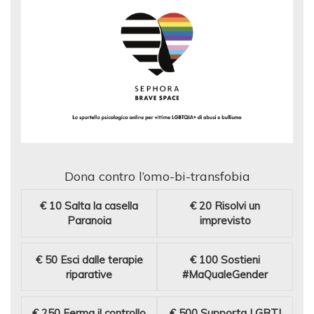
Dona contro l’omo-bi-transfobia
€ 10
Salta la casella
€ 20
Risolvi un
Paranoia
imprevisto
€ 50
Esci dalle terapie
€ 100
Sostieni
riparative
#MaQualeGender
€ 250
Ferma il controllo
€ 500
Supporta LGBTI