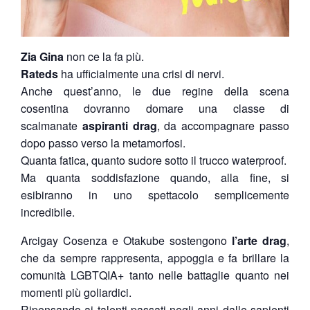
Zia Gina
non ce la fa più.
Rateds
ha ufficialmente una crisi di nervi.
Anche quest’anno, le due regine della scena
cosentina dovranno domare una classe di
scalmanate
aspiranti drag
, da accompagnare passo
dopo passo verso la metamorfosi.
Quanta fatica, quanto sudore sotto il trucco waterproof.
Ma quanta soddisfazione quando, alla fine, si
esibiranno in uno spettacolo semplicemente
incredibile.
Arcigay Cosenza e Otakube sostengono
l’arte drag
,
che da sempre rappresenta, appoggia e fa brillare la
comunità LGBTQIA+ tanto nelle battaglie quanto nei
momenti più goliardici.
Ripensando ai talenti passati negli anni dalle sapienti