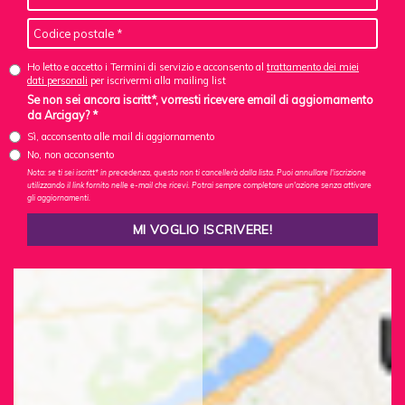
Ho letto e accetto i Termini di servizio e acconsento al
trattamento dei miei
dati personali
per iscrivermi alla mailing list
Se non sei ancora iscritt*, vorresti ricevere email di aggiornamento
da Arcigay? *
Sì, acconsento alle mail di aggiornamento
No, non acconsento
Nota: se ti sei iscritt* in precedenza, questo non ti cancellerà dalla lista. Puoi annullare l'iscrizione
utilizzando il link fornito nelle e-mail che ricevi. Potrai sempre completare un'azione senza attivare
gli aggiornamenti.