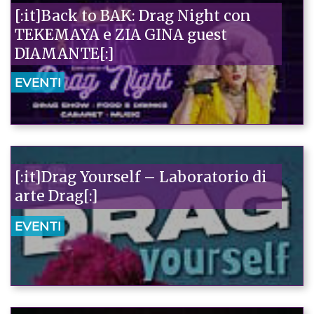
[:it]Back to BAK: Drag Night con
TEKEMAYA e ZIA GINA guest
DIAMANTE[:]
EVENTI
[:it]Drag Yourself – Laboratorio di
arte Drag[:]
EVENTI