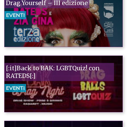
Drag Yourself – III edizione
EVENTI
[:it]Back to BAK: LGBTQuiz! con
RATEDS[:]
EVENTI