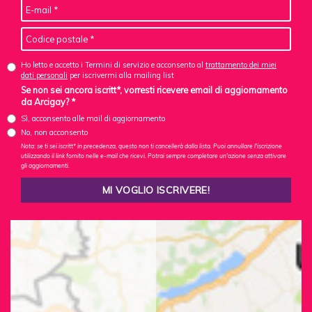
Ho letto e accetto i Termini di servizio e acconsento al
trattamento dei miei
dati personali
per iscrivermi alla mailing list
Se non sei ancora iscritt*, vorresti ricevere email di aggiornamento
da Arcigay? *
Sì, acconsento alle mail di aggiornamento
No, non acconsento
Nota: se ti sei iscritt* in precedenza, questo non ti cancellerà dalla lista. Puoi annullare l'iscrizione
utilizzando il link fornito nelle e-mail che ricevi. Potrai sempre completare un'azione senza attivare
gli aggiornamenti.