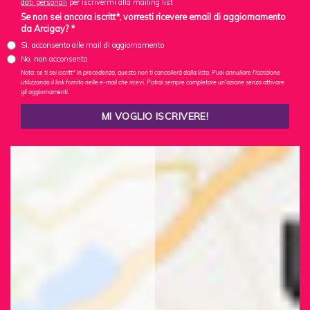
dati personali
per iscrivermi alla mailing list
Se non sei ancora iscritt*, vorresti ricevere email di aggiornamento
da Arcigay? *
Sì, acconsento alle mail di aggiornamento
No, non acconsento
Nota: se ti sei iscritt* in precedenza, questo non ti cancellerà dalla lista. Puoi annullare l'iscrizione
utilizzando il link fornito nelle e-mail che ricevi. Potrai sempre completare un'azione senza attivare
gli aggiornamenti.