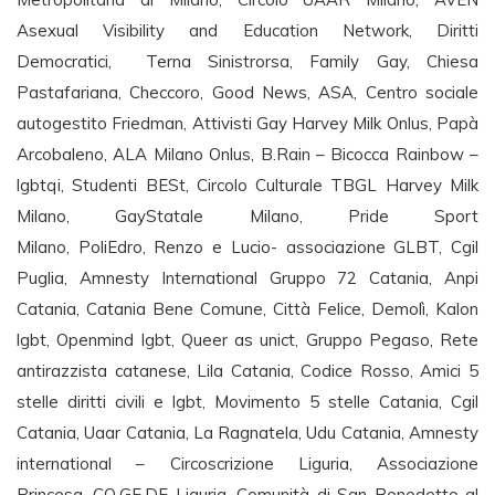
Asexual Visibility and Education Network, Diritti
Democratici, Terna Sinistrorsa, Family Gay, Chiesa
Pastafariana, Checcoro, Good News, ASA, Centro sociale
autogestito Friedman, Attivisti Gay Harvey Milk Onlus, Papà
Arcobaleno, ALA Milano Onlus, B.Rain – Bicocca Rainbow –
lgbtqi, Studenti BESt, Circolo Culturale TBGL Harvey Milk
Milano, GayStatale Milano, Pride Sport
Milano, PoliEdro, Renzo e Lucio- associazione GLBT, Cgil
Puglia, Amnesty International Gruppo 72 Catania, Anpi
Catania, Catania Bene Comune, Città Felice, Demolì, Kalon
lgbt, Openmind lgbt, Queer as unict, Gruppo Pegaso, Rete
antirazzista catanese, Lila Catania, Codice Rosso, Amici 5
stelle diritti civili e lgbt, Movimento 5 stelle Catania, Cgil
Catania, Uaar Catania, La Ragnatela, Udu Catania, Amnesty
international – Circoscrizione Liguria, Associazione
Princesa, CO.GE.DE Liguria, Comunità di San Benedetto al