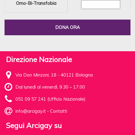
Omo-Bi-Transfobia
DONA ORA
Direzione Nazionale
Via Don Minzoni, 18 - 40121 Bologna
Dal lunedì al venerdì, 9.30 – 17.00
051 09 57 241 (Ufficio Nazionale)
info@arcigay.it
-
Contatti
Segui Arcigay su