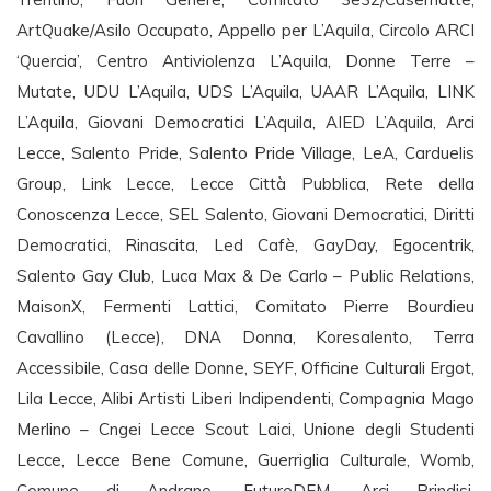
ArtQuake‎/Asilo Occupato, Appello per L’Aquila, Circolo ARCI
‘Quercia’, Centro Antiviolenza L’Aquila, Donne Terre –
Mutate, UDU‎ L’Aquila, UDS‎ L’Aquila, UAAR L’Aquila, LINK
L’Aquila, Giovani Democratici‎ L’Aquila, AIED‎ L’Aquila, Arci
Lecce, Salento Pride, Salento Pride Village, LeA, Carduelis
Group, Link Lecce, Lecce Città Pubblica, Rete della
Conoscenza Lecce, SEL Salento, Giovani Democratici, Diritti
Democratici, Rinascita, Led Cafè, GayDay, Egocentrik,
Salento Gay Club, Luca Max & De Carlo – Public Relations,
MaisonX, Fermenti Lattici, Comitato Pierre Bourdieu
Cavallino (Lecce), DNA Donna, Koresalento, Terra
Accessibile, Casa delle Donne, SEYF, Officine Culturali Ergot,
Lila Lecce, Alibi Artisti Liberi Indipendenti, Compagnia Mago
Merlino – Cngei Lecce Scout Laici, Unione degli Studenti
Lecce, Lecce Bene Comune, Guerriglia Culturale, Womb,
Comune di Andrano, FutureDEM, Arci Brindisi,