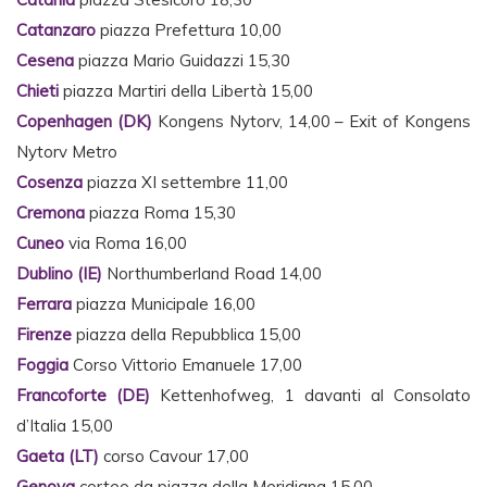
Catanzaro
piazza Prefettura 10,00
Cesena
piazza Mario Guidazzi 15,30
Chieti
piazza Martiri della Libertà 15,00
Copenhagen (DK)
Kongens Nytorv, 14,00 – Exit of Kongens
Nytorv Metro
Cosenza
piazza XI settembre 11,00
Cremona
piazza Roma 15,30
Cuneo
via Roma 16,00
Dublino (IE)
Northumberland Road 14,00
Ferrara
piazza Municipale 16,00
Firenze
piazza della Repubblica 15,00
Foggia
Corso Vittorio Emanuele 17,00
Francoforte (DE)
Kettenhofweg, 1 davanti al Consolato
d’Italia 15,00
Gaeta (LT)
corso Cavour 17,00
Genova
corteo da piazza della Meridiana 15,00