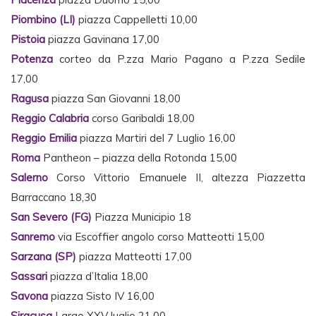
Piombino (LI)
piazza Cappelletti 10,00
Pistoia
piazza Gavinana 17,00
Potenza
corteo da P.zza Mario Pagano a P.zza Sedile
17,00
Ragusa
piazza San Giovanni 18,00
Reggio Calabria
corso Garibaldi 18,00
Reggio Emilia
piazza Martiri del 7 Luglio 16,00
Roma
Pantheon – piazza della Rotonda 15,00
Salerno
Corso Vittorio Emanuele II, altezza Piazzetta
Barraccano 18,30
San Severo (FG)
Piazza Municipio 18
Sanremo
via Escoffier angolo corso Matteotti 15,00
Sarzana (SP)
piazza Matteotti 17,00
Sassari
piazza d’Italia 18,00
Savona
piazza Sisto IV 16,00
Siracusa
Largo XXV luglio 21,00