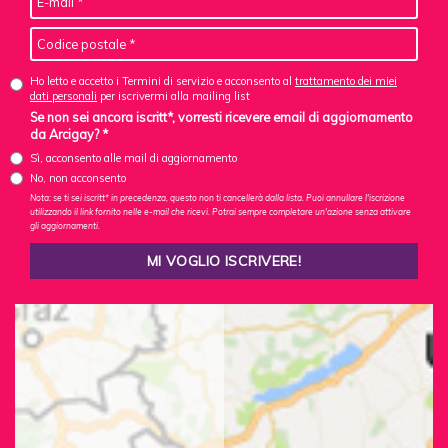
Ho letto e accetto i Termini di servizio e acconsento al
trattamento dei miei
dati personali
per iscrivermi alla mailing list
Se non sei ancora iscritt*, vorresti ricevere email di aggiornamento
da Arcigay? *
Sì, acconsento alle mail di aggiornamento
No, non acconsento
Nota: se ti sei iscritt* in precedenza, questo non ti cancellerà dalla lista. Puoi annullare l'iscrizione
utilizzando il link fornito nelle e-mail che ricevi. Potrai sempre completare un'azione senza attivare
gli aggiornamenti.