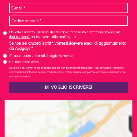
Ho letto e accetto i Termini di servizio e acconsento al
trattamento dei miei
dati personali
per iscrivermi alla mailing list
Se non sei ancora iscritt*, vorresti ricevere email di aggiornamento
da Arcigay? *
Sì, acconsento alle mail di aggiornamento
No, non acconsento
Nota: se ti sei iscritt* in precedenza, questo non ti cancellerà dalla lista. Puoi annullare l'iscrizione
utilizzando il link fornito nelle e-mail che ricevi. Potrai sempre completare un'azione senza attivare
gli aggiornamenti.