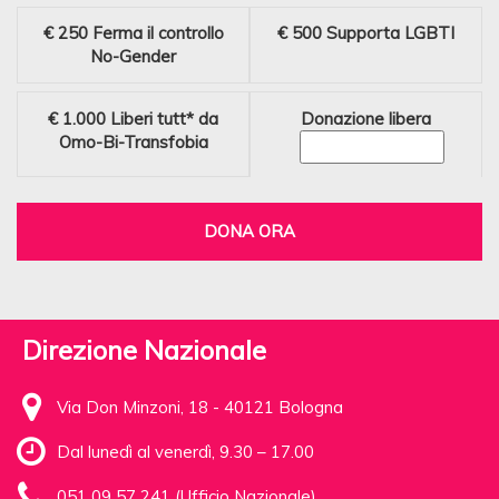
€ 250
Ferma il controllo
€ 500
Supporta LGBTI
No-Gender
€ 1.000
Liberi tutt* da
Donazione libera
Omo-Bi-Transfobia
DONA ORA
Direzione Nazionale
Via Don Minzoni, 18 - 40121 Bologna
Dal lunedì al venerdì, 9.30 – 17.00
051 09 57 241 (Ufficio Nazionale)