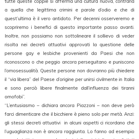
tutte queste coppie si afferma una cultura nuova, contraria
a quella che legittima crimini e parole d’odio e che di
quest’ultima è il vero antidoto. Per decenni osserveremo e
scopriremo i benefici di questo importante passo avanti.
Inoltre, non possiamo non sottolineare il sollievo di veder
risolta nei decreti attuativi approvati la questione delle
persone gay e lesbiche provenienti da Paesi che non
riconoscono o che peggio ancora perseguitano e puniscono
l’omosessualità. Queste persone non dovranno più chiedere
il “via libera” del Paese d’origine per unirsi civilmente in Italia
e sono perciò libere finalmente dall’influenza dei tiranni
omofobi”.
“L’entusiasmo – dichiara ancora Piazzoni – non deve però
farci dimenticare che il bicchiere è pieno solo per metà. Anzi:
gli stessi decreti attuativi in alcuni aspetti ci ricordano che
l’uguaglianza non è ancora raggiunta. Lo fanno ad esempio